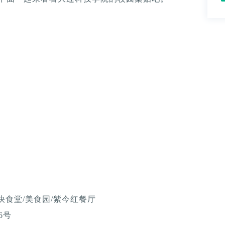
快食堂/美食园/紫今红餐厅
6号