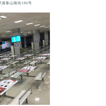
犀浦泰山南街186号