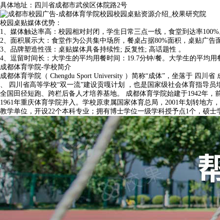
具体地址：四川省成都市武侯区体院路2号
校园桌贴媒体优势：
1、媒体触达率高：校园相对封闭，学生日常三点一线，食堂到达率100%
2、面积展示大：食堂作为公共集中场所，餐桌占据80%面积，桌贴广告
3、品牌塑造性强：桌贴媒体具备持续性; 反复性; 高话题性 。
4、逗留时间长：大学生的平均用餐时间：19.7分钟/餐。大学生的平均用餐次
成都体育学院-学校简介
成都体育学院（ Chengdu Sport University ）简称“成
、 四川省高等学校“双一流”建设贡嘎计划 ，也是国家级社会体育指
全国田径短跑、跨栏后备人才培养基地。 成都体育学院始建于1942年，
1961年重庆体育学院并入。学校原隶属国家体育总局，2001年划转地方
教学单位，开设22个本科专业；拥有博士学位一级学科授予点1个，硕士