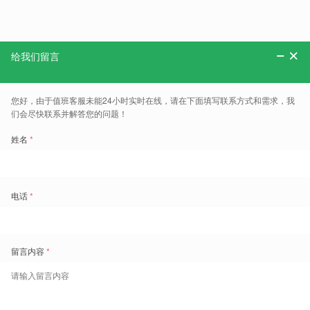
学联盟 、 中国高校行星科学联盟 、“ 七校联合
1952年，前身是 北京大学 、 清华大学 、 天津
等系科合并组建的 北京地质学院 。于1960年
迁。1975年整体迁至武汉，更名为 武汉地质学院
更名为中国地质大学，在武汉、北京两地办学，总部