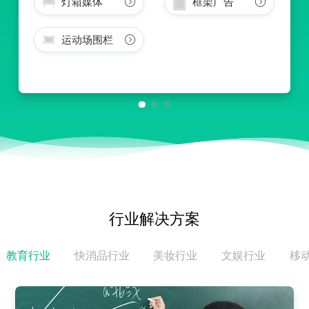
灯箱媒体
框架广告
运动场围栏
行业解决方案
教育行业
快消品行业
美妆行业
文娱行业
移