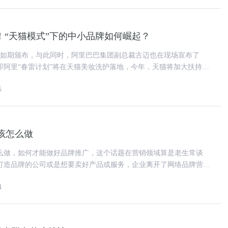
！“天猫模式”下的中小品牌如何崛起？
妆奖如期颁布，与此同时，阿里巴巴集团副总裁古迈也在现场宣布了
，即阿里“春雷计划”将在天猫美妆洗护落地，今年，天猫将加大扶持中
贸工厂品牌化转型，
5
该怎么做
么做，如何才能做好品牌推广，这个话题在营销领域算是老生常谈
打造品牌的公司或是想要卖好产品或服务，企业离开了网络品牌营销
过程中举步维艰。一个公司品牌
4