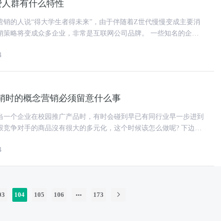
费人群有什么特性
营销的人说“得大学生者得未来”，由于伴随着Z世代慢慢变成主要消
略将变成众多企业，非常是互联网公司品牌。 一些知名的企业
他们一定要紧跟时代的步
4
销时的概念营销必须留意什么事
当一个企业在校园推广产品时，有时会碰到早已有同行业早一步进到
竞争对手的商品沒有很大的多元化，这个时候该怎么做呢? 下边我
实例，来为大家剖析一下
4
03
104
105
106
173