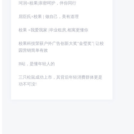
珂润×校果|亲密呵护，伴你同行
屈臣氏×校果 | 做自己，美有道理
校果 ×我爱我家 |毕业租房,相寓更懂你
校果科技荣获户外广告创新大奖“金璧奖”| 让校
园营销简单有效
B站，是懂年轻人的
三只松鼠成功上市，其背后年轻消费群体更是
功不可没!