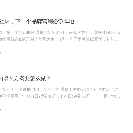
娱社区，下一个品牌营销必争阵地
频，第一个想起的应该是《钉钉本钉，在线求饶》，疯狂涨粉100万
动物园就在B站开启了鬼畜之路。4月，全国学生陆续开学，钉钉又
是再次在B站推出了《钉钉
5
户的增长方案要怎么做？
近接到了一个新的项目，要给一个垂直于财务人群的社区做冷启动，
注册用户，UV(日)达到10万，PV(日)达到30万。 一、用户增长
这样一个
5