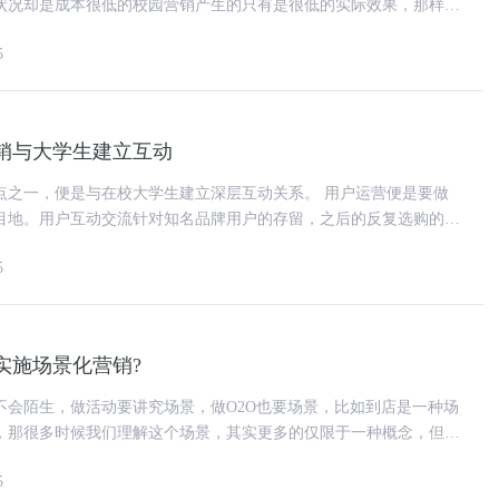
状况却是成本很低的校园营销产生的只有是很低的实际效果，那样的
校园营销只不过是在虚度光阴，破坏环境。 因
5
销与大学生建立互动
，便是与在校大学生建立深层互动关系。 用户运营便是要做
目地。用户互动交流针对知名品牌用户的存留，之后的反复选购的满
和别的社群经营也很相近，
5
实施场景化营销?
不会陌生，做活动要讲究场景，做O2O也要场景，比如到店是一种场
，那很多时候我们理解这个场景，其实更多的仅限于一种概念，但真
正怎么用的时候却有些迷茫。 在最初我做用
5