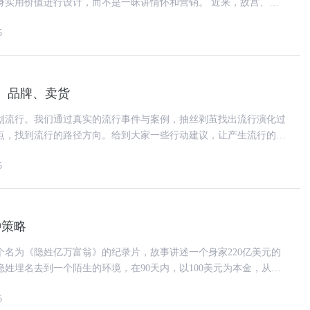
用价值进行设计，而不是一昧讲情怀和营销。 近来，故宫、大
IP大受欢迎，国内不少市场
5
、品牌、卖货
划流行。我们通过真实的流行事件与案例，抽丝剥茧找出流行演化过
点，找到流行的路径方向。给到大家一些行动建议，让产生流行的概
坏(ID：yangb
5
种策略
个名为《隐姓亿万富翁》的纪录片，故事讲述一个身家220亿美元的
姓埋名去到一个陌生的环境，在90天内，以100美元为本金，从零
0万美元的公司。主
5