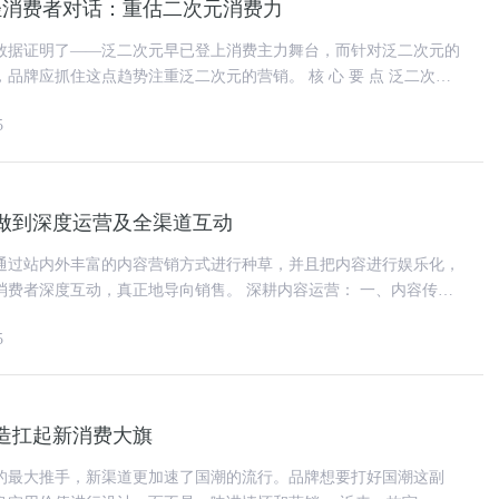
轻消费者对话：重估二次元消费力
数据证明了——泛二次元早已登上消费主力舞台，而针对泛二次元的
抓住这点趋势注重泛二次元的营销。 核 心 要 点 泛二次元
流，同时还正在成
5
做到深度运营及全渠道互动
通过站内外丰富的内容营销方式进行种草，并且把内容进行娱乐化，
动，真正地导向销售。 深耕内容运营： 一、内容传播
方向其实是天猫开始发
5
造扛起新消费大旗
的最大推手，新渠道更加速了国潮的流行。品牌想要打好国潮这副