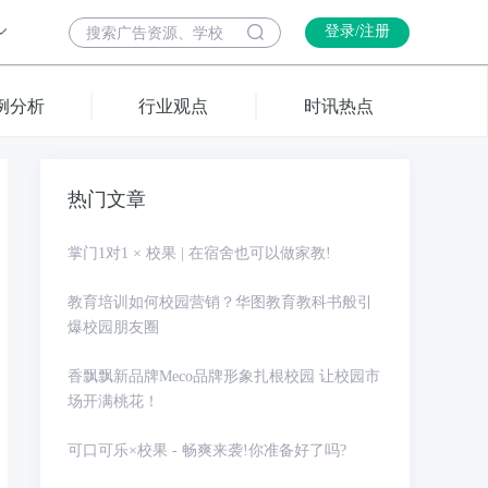
登录/注册
例分析
行业观点
时讯热点
热门文章
掌门1对1 × 校果 | 在宿舍也可以做家教!
教育培训如何校园营销？华图教育教科书般引
爆校园朋友圈
香飘飘新品牌Meco品牌形象扎根校园 让校园市
场开满桃花！
可口可乐×校果 - 畅爽来袭!你准备好了吗?