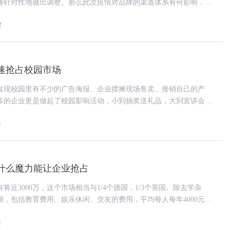
够针对性地做出调整。那么此次疫情对品牌的渠道体系有何影响，他
们又要做出哪些调整呢? 疫情不只是考验我们
2
速抢占校园市场
发现校园里有不少的广告海报、企业摆摊现场售卖、推销自己的产
多的企业更是做起了校园影响活动，小到抽奖送礼品，大到宣讲会、
会……由于校园市场巨大的消费
1
什么魔力能让企业抢占
将近3000万，这个市场相当与1/4个德国，1/3个英国。除去学杂
销，包括教育费用、娱乐休闲、交友的费用，平均每人每年4000元，
，就意味着有
1