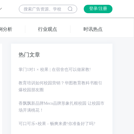
登录/注册
例分析
行业观点
时讯热点
热门文章
掌门1对1 × 校果 | 在宿舍也可以做家教!
教育培训如何校园营销？华图教育教科书般引
爆校园朋友圈
香飘飘新品牌Meco品牌形象扎根校园 让校园市
场开满桃花！
可口可乐×校果 - 畅爽来袭!你准备好了吗?