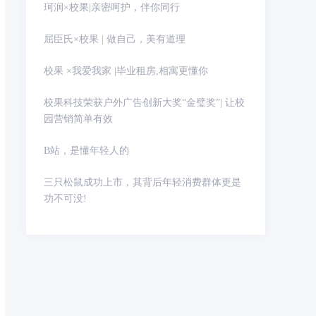
珂润×校果|亲密呵护，伴你同行
屈臣氏×校果 | 做自己，美有道理
校果 ×我爱我家 |毕业租房,相寓更懂你
校果科技荣获户外广告创新大奖“金璧奖”| 让校
园营销简单有效
B站，是懂年轻人的
三只松鼠成功上市，其背后年轻消费群体更是
功不可没!