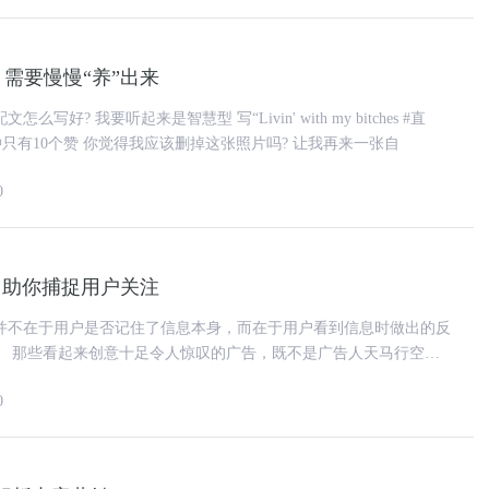
需要慢慢“养”出来
in' with my bitches #直
播”怎么样? 过去5分钟只有10个赞 你觉得我应该删掉这张照片吗? 让我再来一张自
0
，助你捕捉用户关注
并不在于用户是否记住了信息本身，而在于用户看到信息时做出的反
行空的
寻找到的灵感，而是套用了
0