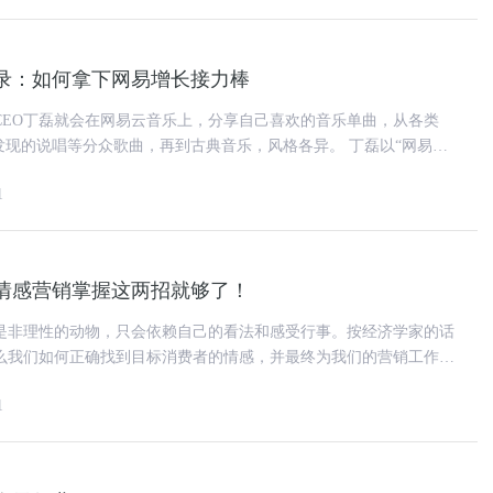
录：如何拿下网易增长接力棒
CEO丁磊就会在网易云音乐上，分享自己喜欢的音乐单曲，从各类
发现的说唱等分众歌曲，再到古典音乐，风格各异。 丁磊以“网易
云村，“云村”
1
情感营销掌握这两招就够了！
是非理性的动物，只会依赖自己的看法和感受行事。按经济学家的话
么我们如何正确找到目标消费者的情感，并最终为我们的营销工作服
讨论四个问题，来说明情感营
1