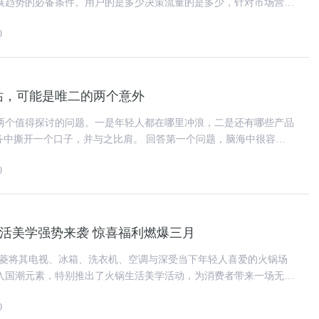
展趋势的必备条件。用户的是多少决策流量的是多少，针对市场营销
的用户接受程度大幅度降低，
0
站，可能是唯二的两个意外
来聊两个值得探讨的问题。一是年轻人都在哪里冲浪，二是还有哪些产品
个口子，并与之比肩。 回答第一个问题，脑海中很容易
音乐、直播、短/长
0
生活美学强势来袭 惊喜福利燃爆三月
美菱将其电视、冰箱、洗衣机、空调与深受当下年轻人喜爱的火锅场
入国潮元素，特别推出了火锅生活美学活动，为消费者带来一场无比
虹·美菱火锅生活美学活动，
0