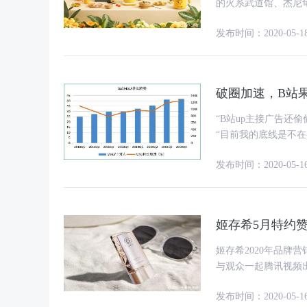
的火系武道馆、杰尼
名电水壶、电磁炉等
发布时间：2020-05-1
破圈加速，B站
“B站up主接广告还偷偷摸摸的哈。” “广告要有趣
“目前我的底线是不在视频前面加广告。” 采
up主开始“恰饭”(即up
发布时间：2020-05-1
姬存希5月特约赞
姬存希2020年品牌
与观众一起腾讯视频
下，百余位学员大声
发布时间：2020-05-1