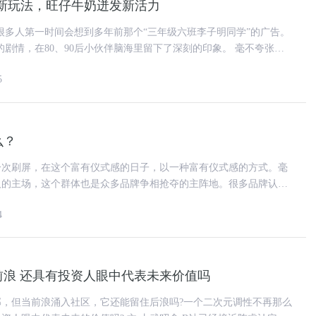
新玩法，旺仔牛奶迸发新活力
很多人第一时间会想到多年前那个“三年级六班李子明同学”的广告。
情，在80、90后小伙伴脑海里留下了深刻的印象。 毫不夸张地
多人的童年回忆。如
5
么？
一次刷屏，在这个富有仪式感的日子，以一种富有仪式感的方式。毫
人的主场，这个群体也是众多品牌争相抢夺的主阵地。很多品牌认
者换一个包装，就完成了与年轻
4
前浪 还具有投资人眼中代表未来价值吗
邦，但当前浪涌入社区，它还能留住后浪吗?一个二次元调性不再那么