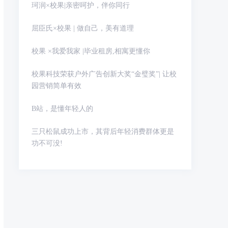
珂润×校果|亲密呵护，伴你同行
屈臣氏×校果 | 做自己，美有道理
校果 ×我爱我家 |毕业租房,相寓更懂你
校果科技荣获户外广告创新大奖“金璧奖”| 让校
园营销简单有效
B站，是懂年轻人的
三只松鼠成功上市，其背后年轻消费群体更是
功不可没!