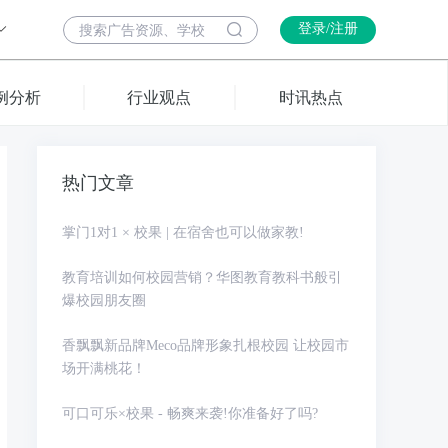
登录/注册
例分析
行业观点
时讯热点
热门文章
掌门1对1 × 校果 | 在宿舍也可以做家教!
教育培训如何校园营销？华图教育教科书般引
爆校园朋友圈
香飘飘新品牌Meco品牌形象扎根校园 让校园市
场开满桃花！
可口可乐×校果 - 畅爽来袭!你准备好了吗?