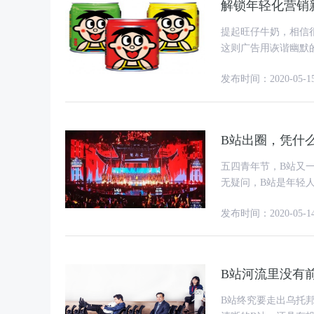
解锁年轻化营销
提起旺仔牛奶，相信
这则广告用诙谐幽默的剧
说，旺仔牛奶就是许
发布时间：2020-05-1
B站出圈，凭什
五四青年节，B站又
无疑问，B站是年轻
为，请一个流量，或
发布时间：2020-05-1
B站河流里没有
B站终究要走出乌托