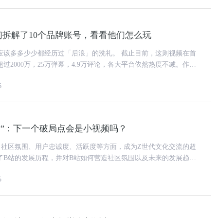
们拆解了10个品牌账号，看看他们怎么玩
少少都经历过「后浪」的洗礼。 截止目前，这则视频在首
过2000万，25万弹幕，4.9万评论，各大平台依然热度不减。作为
(以下
6
站”：下一个破局点会是小视频吗？
、社区氛围、用户忠诚度、活跃度等方面，成为Z世代文化交流的超
了B站的发展历程，并对B站如何营造社区氛围以及未来的发展趋势
了分析探究。 我们最初是一个受动画、漫
5