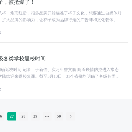
子，被抢爆了！
爪杯一炮而红后，很多品牌开始瞄准了杯子文化，想要通过自媒体对
，扩大品牌的影响力，让杯子成为品牌行走的广告牌和文化载体。
名出杯子，可爱与复古
3
各级各类学校返校时间
习生曾文鹏 随着疫情防控进入常态
陆续迎来返校复课。截至5月10日，31个省份均明确了各级各类学
份同时公布了
2
6
27
28
29
50