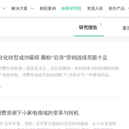
绍
解决方案
精彩案例
校果研究院
资源入驻
相关产品
研究报告
案
轻化转型成功吸睛 圈粉“后浪”营销战绩亮眼十足
消费市场热度一度跌至冰点，但在国家的一系列强有力的疫情防控措
了有效控制，消费市场也开始如同眼下5月的天气一样逐渐回温，释
喜人的信号。 在此背景下，作为中国大型
8
消费浪潮下小家电领域的变革与转机