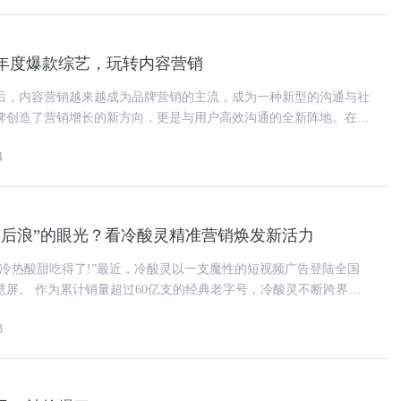
年度爆款综艺，玩转内容营销
后，内容营销越来越成为品牌营销的主流，成为一种新型的沟通与社
牌创造了营销增长的新方向，更是与用户高效沟通的全新阵地。在瞬
轻人越来越在乎如何过好一个
4
“后浪”的眼光？看冷酸灵精准营销焕发新活力
，冷热酸甜吃得了!”最近，冷酸灵以一支魔性的短视频广告登陆全国
号，冷酸灵不断跨界创
出大招，牢牢抓住“后
3