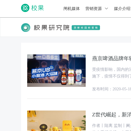
闸机媒体
营销资源
媒介介
燕京啤酒品牌年
受疫情影响，国内的
施下，疫情不仅得到
放出
发布时间：2020-05-1
Z世代崛起，新
作者丨陆离 监制丨阑夕 去年年底，美的 | 宝可梦主题快闪店在杭州落地，从小火龙领衔