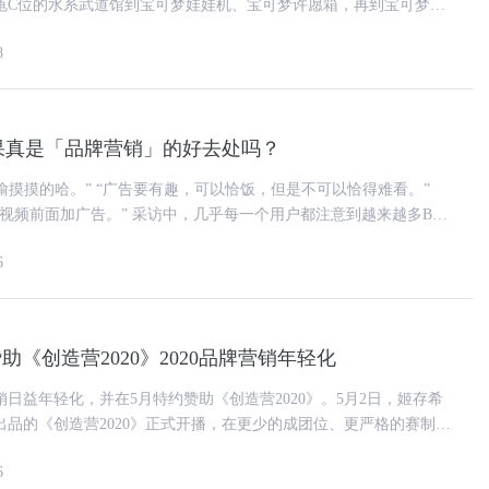
龟C位的水系武道馆到宝可梦娃娃机、宝可梦许愿箱，再到宝可梦联
等小家电产品。通
8
果真是「品牌营销」的好去处吗？
，可以恰饭，但是不可以恰得难看。”
访中，几乎每一个用户都注意到越来越多B站
6
助《创造营2020》2020品牌营销年轻化
营销日益年轻化，并在5月特约赞助《创造营2020》。5月2日，姬存希
出品的《创造营2020》正式开播，在更少的成团位、更严格的赛制之
喊出“敢，我
6