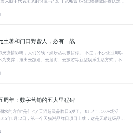
来的价值吗? 文 丨武昭含 B站已经接近陈睿认定的
月10日收盘
4
元土著和门口野蛮人，必有一战
疫情影响，人们的线下娱乐活动被暂停。 不过，不少企业却以
术为支撑，推出云蹦迪、云逛街、云旅游等新型娱乐生活方式，不断
和外延，成为疫情期间
4
五周年：数字营销的五大里程碑
超级品牌日5岁了。 01 5年，500+场活
4