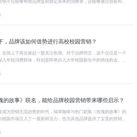
营销不仅能够帮助品牌提前锁定未来的消费者，还能够通过创新和互
象，建立与年轻人的情感链接
5
下，品牌该如何借势进行高校校园营销？
，全国上下再次掀起一股关注热潮。对于品牌而言，这不仅仅是一个
深入年轻消费群体，特别是即将步入大学校园新生中的绝佳机会。借
行高校校园营销，品牌需巧妙
5
瑰的故事》联名，能给品牌校园营销带来哪些启示？
益成为营销主流趋势的时代，瑞幸咖啡与热门剧集《玫瑰的故事》的
为校园市场注入了一股新鲜活力，也为其他品牌提供了宝贵的营销启
从此次联名活动中提炼出的校
5