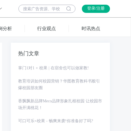
登录/注册
例分析
行业观点
时讯热点
热门文章
掌门1对1 × 校果 | 在宿舍也可以做家教!
教育培训如何校园营销？华图教育教科书般引
爆校园朋友圈
香飘飘新品牌Meco品牌形象扎根校园 让校园市
场开满桃花！
可口可乐×校果 - 畅爽来袭!你准备好了吗?