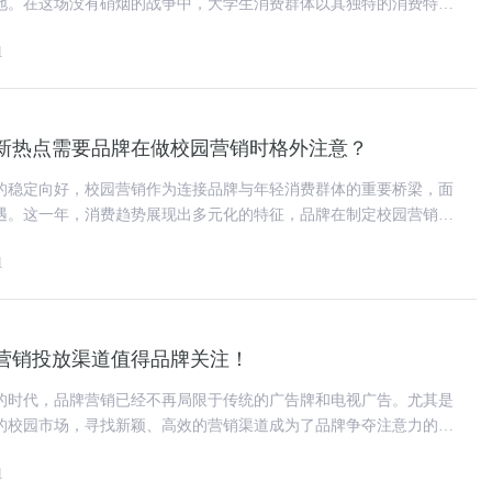
地。在这场没有硝烟的战争中，大学生消费群体以其独特的消费特
和日益增长的线上消费能
1
消费新热点需要品牌在做校园营销时格外注意？
市场的稳定向好，校园营销作为连接品牌与年轻消费群体的重要桥梁，面
遇。这一年，消费趋势展现出多元化的特征，品牌在制定校园营销策
新热点，以精准触达并激
1
营销投放渠道值得品牌关注！
的时代，品牌营销已经不再局限于传统的广告牌和电视广告。尤其是
的校园市场，寻找新颖、高效的营销渠道成为了品牌争夺注意力的关
满活力与创新的环境，孕育着
1