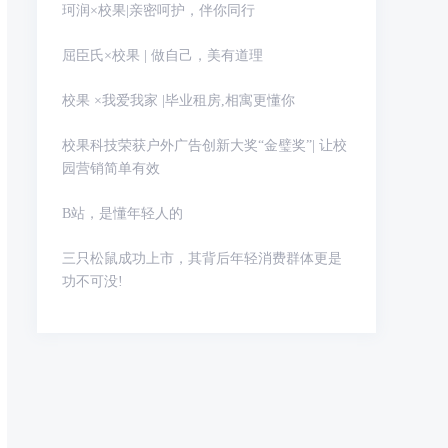
珂润×校果|亲密呵护，伴你同行
屈臣氏×校果 | 做自己，美有道理
校果 ×我爱我家 |毕业租房,相寓更懂你
校果科技荣获户外广告创新大奖“金璧奖”| 让校
园营销简单有效
B站，是懂年轻人的
三只松鼠成功上市，其背后年轻消费群体更是
功不可没!