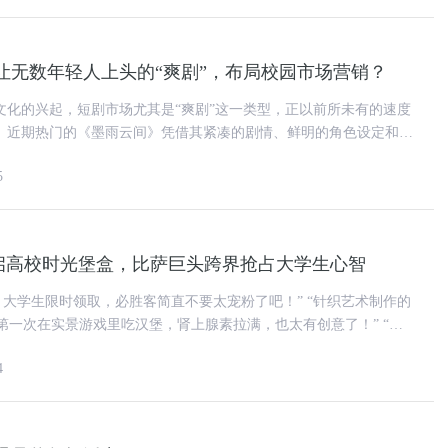
让无数年轻人上头的“爽剧”，布局校园市场营销？
文化的兴起，短剧市场尤其是“爽剧”这一类型，正以前所未有的速度
。近期热门的《墨雨云间》凭借其紧凑的剧情、鲜明的角色设定和一
反转，迅速在网络上走红，
5
开启高校时光堡盒，比萨巨头跨界抢占大学生心智
大学生限时领取，必胜客简直不要太宠粉了吧！” “针织艺术制作的
汉堡惊
4