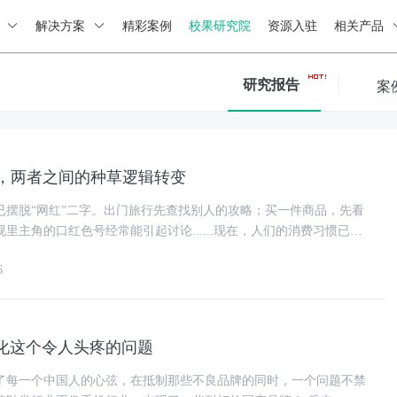
绍
解决方案
精彩案例
校果研究院
资源入驻
相关产品
研究报告
案
L，两者之间的种草逻辑转变
已摆脱“网红”二字。出门旅行先查找别人的攻略；买一件商品，先看
里主角的口红色号经常能引起讨论......现在，人们的消费习惯已经
径，向先种草后消
6
化这个令人头疼的问题
了每一个中国人的心弦，在抵制那些不良品牌的同时，一个问题不禁