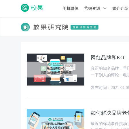
闸机媒体
营销资源
媒介介
网红品牌和KO
真正的知名品牌，早
一下别人的评论；电视
从单纯的人找货的路
发布时间：2021-04-0
如何解决品牌老
最近的棉花事件挑动