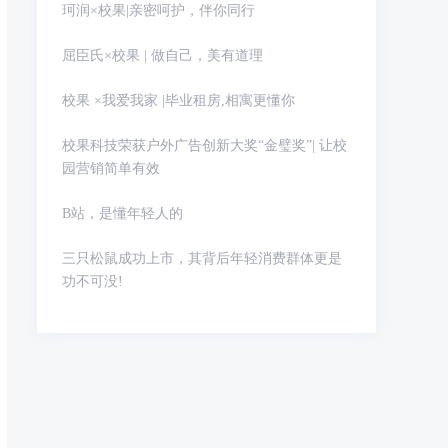
珂润×校果|亲密呵护，伴你同行
屈臣氏×校果 | 做自己，美有道理
校果 ×我爱我家 |毕业租房,相寓更懂你
校果科技荣获户外广告创新大奖“金璧奖”| 让校
园营销简单有效
B站，是懂年轻人的
三只松鼠成功上市，其背后年轻消费群体更是
功不可没!