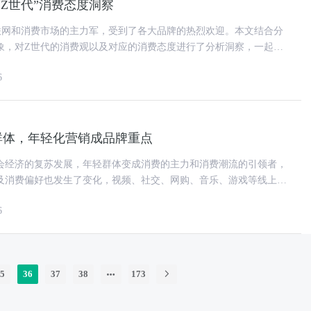
“Z世代”消费态度洞察
联网和消费市场的主力军，受到了各大品牌的热烈欢迎。本文结合分
象，对Z世代的消费观以及对应的消费态度进行了分析洞察，一起来
品牌都在追逐年轻消费者，而
6
群体，年轻化营销成品牌重点
会经济的复苏发展，年轻群体变成消费的主力和消费潮流的引领者，
及消费偏好也发生了变化，视频、社交、网购、音乐、游戏等线上兴
些大型老牌企业面临的最大挑
6
5
36
37
38
173