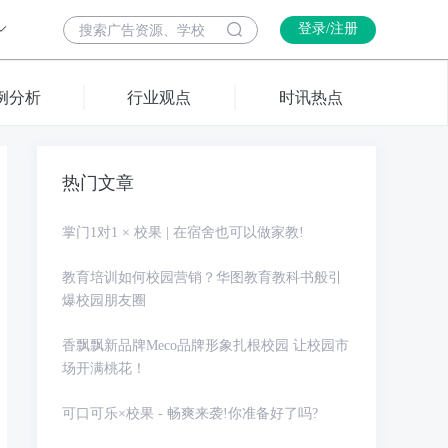
登录/注册
例分析
行业观点
时讯热点
热门文章
掌门1对1 × 校果 | 在宿舍也可以做家教!
教育培训如何校园营销？华图教育教科书般引
爆校园朋友圈
香飘飘新品牌Meco品牌形象扎根校园 让校园市
场开满桃花！
可口可乐×校果 - 畅爽来袭!你准备好了吗?