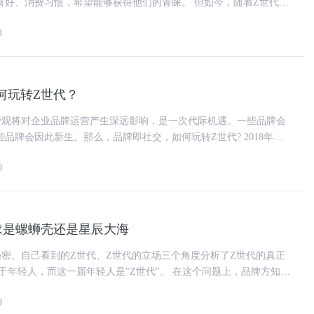
消费习惯，希望能够获得他们的青睐。 但如今，随着Z世代
000年
3
何玩转Z世代？
费观将对企业品牌运营产生深远影响，是一次代际机遇。一些品牌会
牌会因此新生。那么，品牌即社交，如何玩转Z世代? 2018年一
十多岁的“80后
0
求是螺蛳壳还是星辰大海
秘密、自己看到的Z世代、Z世代的立场三个角度分析了Z世代的真正
本市场正在用脚投
9