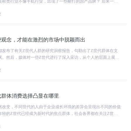
鞋类行业不像手机行业，出现了一些耐打的国产品牌？ 后来一
是大多销声匿迹了。曾经如日
2
费观念，才能在激烈的市场中脱颖而出
都发布了有关Z世代人群的研究洞察报告，勾勒出了Z世代群体在文
状。然后，媒体对一些Z世代进行了深入采访，从个人的层面上展示
是市场调研还是媒体采访都发
2
代群体消费选择凸显在哪里
然改变，不同世代的人由于企业成长环境的差异会呈现出不同的价值
年轻的Z世代已经成为新时代的焦点群体，社会各界都在关注Z世代
.5亿Z世代生长在移动互
1