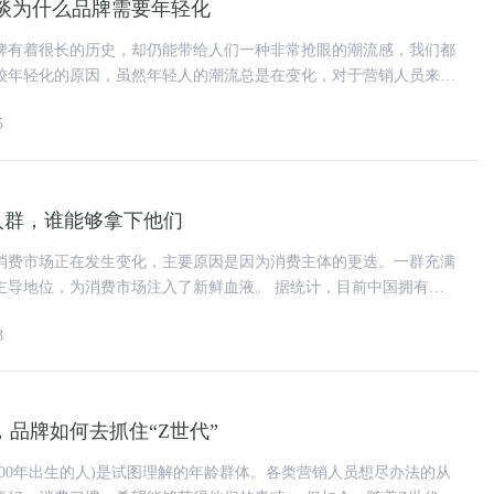
谈为什么品牌需要年轻化
牌有着很长的历史，却仍能带给人们一种非常抢眼的潮流感，我们都
较年轻化的原因，虽然年轻人的潮流总是在变化，对于营销人员来
说，这在方式和思维是需要接受改变。 虽然这件
5
人群，谁能够拿下他们
消费市场正在发生变化，主要原因是因为消费主体的更迭。一群充满
，为消费市场注入了新鲜血液。 据统计，目前中国拥有世
群，人数已经达到2.6
3
，品牌如何去抓住“Z世代”
至2000年出生的人)是试图理解的年龄群体。各类营销人员想尽办法的从