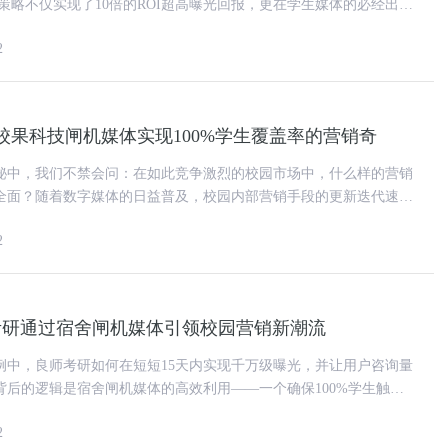
的覆盖率，开创了
2
校果科技闸机媒体实现100%学生覆盖率的营销奇
秘中，我们不禁会问：在如此竞争激烈的校园市场中，什么样的营销
全面？随着数字媒体的日益普及，校园内部营销手段的更新迭代速度
之快，令人目不暇接。 而在这众多尝试中，有
2
师考研通过宿舍闸机媒体引领校园营销新潮流
例中，良师考研如何在短短15天内实现千万级曝光，并让用户咨询量
背后的逻辑是宿舍闸机媒体的高效利用——一个确保100%学生触达
为学生每日的必经之地，
2