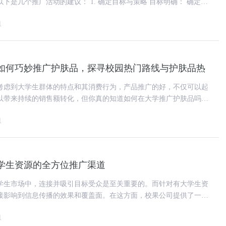
的建议： 1. 确定目标与策略 目标明确： 确定推
升品牌知名度、增
1
如何巧妙推广护肤品，探寻校园热门路线与护肤品热
考虑到大学生群体的特点和其消费行为，产品推广的好，不仅可以起
以带来持续的销售额转化，但你真的知道如何在大学推广护肤品吗。
以下是一些可行的推广策略： 1. 校园活动
1
学生资源的全方位推广渠道
学生市场中，连接并吸引目标受众是至关重要的。而针对有大学生资
接影响到信息传播的效果和覆盖面。在这方面，校果公司提供了一系
源，为大学推广活动提供了多
1