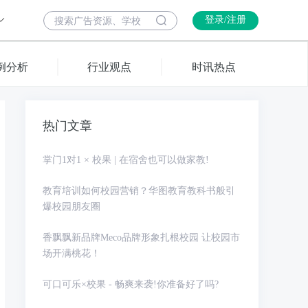
登录/注册
例分析
行业观点
时讯热点
热门文章
掌门1对1 × 校果 | 在宿舍也可以做家教!
教育培训如何校园营销？华图教育教科书般引
爆校园朋友圈
香飘飘新品牌Meco品牌形象扎根校园 让校园市
场开满桃花！
可口可乐×校果 - 畅爽来袭!你准备好了吗?