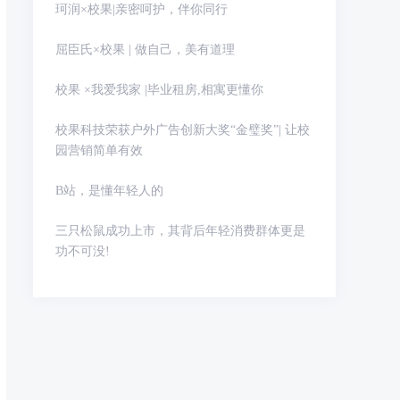
珂润×校果|亲密呵护，伴你同行
屈臣氏×校果 | 做自己，美有道理
校果 ×我爱我家 |毕业租房,相寓更懂你
校果科技荣获户外广告创新大奖“金璧奖”| 让校
园营销简单有效
B站，是懂年轻人的
三只松鼠成功上市，其背后年轻消费群体更是
功不可没!