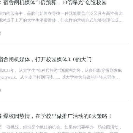
宿舍闸机媒体“1倍预算，10倍曝光”创造校园
潜力的蓝海中，品牌们始终在寻找一种既能覆盖广泛又具有高性价比
面对成千上万的大学生消费群体，什么样的营销方式能够实现低成
光？这是一个值得所有市场人深
2
校宿舍闸机媒体，打开校园媒体3. 0的大门
回顾2023年。从大学生“特种兵旅游”到淄博烧烤，从多巴胺穿搭到发疯
、从卡皮巴拉到吗喽...... 以大学生为前锋的年轻人群体，
9
引爆校园热情，在学校里做推广活动的6大策略！
是一项挑战，但也是个绝佳的机会。如果你想要举办一场校园活动，