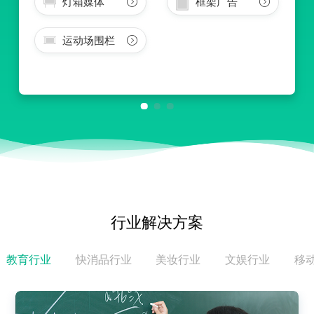
灯箱媒体
框架广告
运动场围栏
行业解决方案
教育行业
快消品行业
美妆行业
文娱行业
移