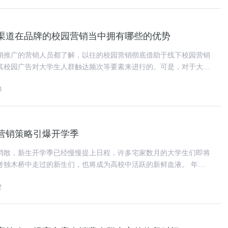
渠道在品牌的校园营销当中拥有哪些的优势
销推广的营销人员都了解，以往的校园营销彻底借助于线下校园营销
其校园广告对大学生人群触达频次等要素来进行的。可是，对于大部
校园新媒体营销渠道在品牌的
3
营销策略引爆开学季
消散，新生开学季已经慢慢提上日程，许多宅家数月的大学生们即将
独木桥中走过的新生们，也将成为高校中活跃的新鲜血液。 年轻
一代消费者的代表群体，更
2