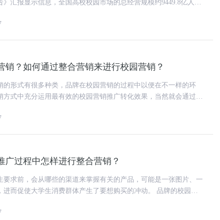
》汇报显示信息，全国高校校园市场的总经营规模约9449.8亿人民
间极大，各大型企
7
营销？如何通过整合营销来进行校园营销？
销的形式有很多种类，品牌在校园营销的过程中以便在不一样的环
销方式中充分运用最有效的校园营销推广转化效果，当然就会通过不
来进行品牌的校园营销推广活动
7
推广过程中怎样进行整合营销？
生要求前，会从哪些的渠道来掌握有关的产品，可能是一张图片、一
而促使大学生消费群体产生了要想购买的冲动。 品牌的校园营
在不一样阶段中(购买阶段
7