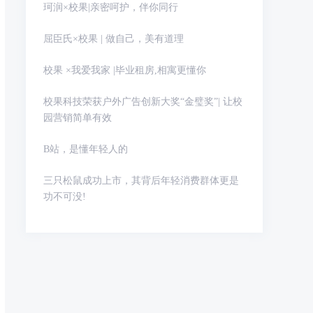
珂润×校果|亲密呵护，伴你同行
屈臣氏×校果 | 做自己，美有道理
校果 ×我爱我家 |毕业租房,相寓更懂你
校果科技荣获户外广告创新大奖“金璧奖”| 让校
园营销简单有效
B站，是懂年轻人的
三只松鼠成功上市，其背后年轻消费群体更是
功不可没!