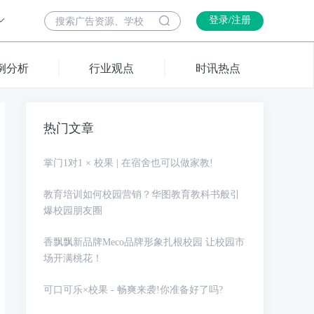
登录/注册
例分析
行业观点
时讯热点
热门文章
掌门1对1 × 校果 | 在宿舍也可以做家教!
教育培训如何校园营销？华图教育教科书般引
爆校园朋友圈
香飘飘新品牌Meco品牌形象扎根校园 让校园市
场开满桃花！
可口可乐×校果 - 畅爽来袭!你准备好了吗?