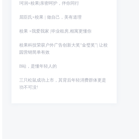
珂润×校果|亲密呵护，伴你同行
屈臣氏×校果 | 做自己，美有道理
校果 ×我爱我家 |毕业租房,相寓更懂你
校果科技荣获户外广告创新大奖“金璧奖”| 让校
园营销简单有效
B站，是懂年轻人的
三只松鼠成功上市，其背后年轻消费群体更是
功不可没!