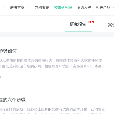
绍
解决方案
精彩案例
校果研究院
资源入驻
相关产品
研究报告
案
趋势如何
有KOL参加的校园媒体营销传播行为，兼顾群体传播和大家传播的传
价值也受到校园市场的认同。根据媒介环境的丰富多彩和KOL本身的
销也走过了名人代言、
3
握的六个步骤
想有更好的成绩，就必须让自身的品牌有优良的品牌形象，让消费者