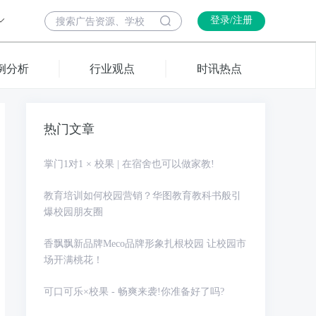
登录/注册
例分析
行业观点
时讯热点
热门文章
掌门1对1 × 校果 | 在宿舍也可以做家教!
教育培训如何校园营销？华图教育教科书般引
爆校园朋友圈
香飘飘新品牌Meco品牌形象扎根校园 让校园市
场开满桃花！
可口可乐×校果 - 畅爽来袭!你准备好了吗?