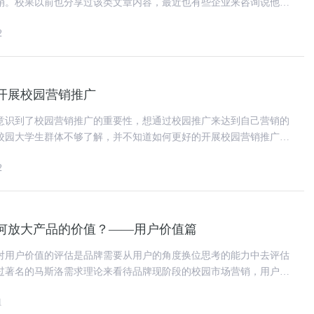
销。校果以前也分享过该类文章内容，最近也有些企业来咨询说他们
都做了全网营销，为什么就是不见效果呢? 事
2
开展校园营销推广
意识到了校园营销推广的重要性，想通过校园推广来达到自己营销的
校园大学生群体不够了解，并不知道如何更好的开展校园营销推广。
品牌推广人员都会遇到的问题
2
何放大产品的价值？——用户价值篇
对用户价值的评估是品牌需要从用户的角度换位思考的能力中去评估
过著名的马斯洛需求理论来看待品牌现阶段的校园市场营销，用户对
其实是相同的，分别是：生理
1