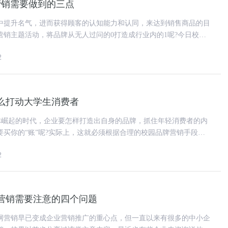
营销需要做到的三点
中提升名气，进而获得顾客的认知能力和认同，来达到销售商品的目
营销主题活动，将品牌从无人过问的0打造成行业内的1呢?今日校果
小编和大家分享一下。 1.独特、独创、
2
么打动大学生消费者
体崛起的时代，企业要怎样打造出自身的品牌，抓住年轻消费者的内
要买你的“账”呢?实际上，这就必须根据合理的校园品牌营销手段来
打动校园消费者，那将给企
2
营销需要注意的四个问题
网营销早已变成企业营销推广的重心点，但一直以来有很多的中小企