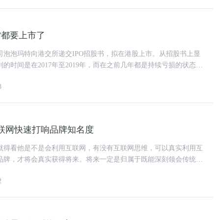
”都要上市了
司泡泡玛特向港交所递交IPO招股书，拟在港股上市。从招股书上显
的时间是在2017年至2019年，而在之前几年都是持续亏损的状态，
在2015年
3
联网快速打响品牌知名度
就得看他是不是会利用互联网，有没有互联网思维，可以真实利用互
品牌，才将会真实获得将来。将来一定是归属于既能深刻领会传统式
联网思维的人。互联网思维的
2