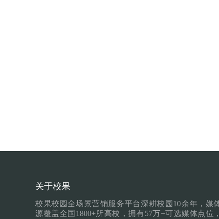
关于校果
校果校园全场景营销服务平台深耕校园10余年，媒
源覆盖全国1800+所高校，拥有57万+可选媒体点位