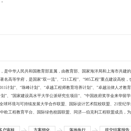
：
-
，简称“同济”，是中华人民共和国教育部直属，由教育部、国家海洋局和上海市共建
高等学府，是国家“双一流”、“211工程”、“985工程”重点建设高校，
11计划”、“珠峰计划”、“卓越工程师教育培养计划”、”卓越法律人才教
1计划”、”国家建设高水平大学公派研究生项目“、”中国政府奖学金来华留
校；是全球环境与可持续发展大学合作联盟、国际设计艺术院校联盟、21世纪学
中欧工程教育平台、国际绿色校园联盟、同济—伯克利工程联盟成员，为
客户审核
方案细化
落地执行
提交结案报告