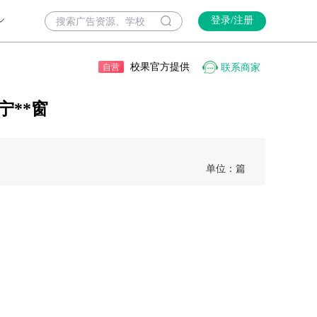
登录/注册
校果官方提供
联系商家
自营
宁**窗
单位：篇