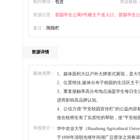
制作费用：
包含
资源规格
资源位置：
荟园学生公寓8号楼主干道入口、荟园学生公
备注：
阅报栏
资源详情
媒体优势：
1、媒体面积大以户外大牌形式展现，是大
2、位置绝佳;媒体分布于校园的生活区主
3、重复接触率高分布地点涵盖学生每日生
进而影响其品牌认知。
4、公信力强“平安校园宣传栏”的公益内
使在校师生有了实质性的帮助，使”平安校
学校简介：
华中农业大学（Huazhong Agricultur
于1898年清朝光绪年间湖广总督张之洞