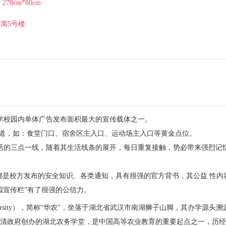
：
270cm*80cm
寓5号楼
学校园内单体广告发布面积最大的宣传载体之一。
干道，如：食堂门口、宿舍区主入口、运动场主入口等黄金点位。
活的三点一线，随着其生活线条的展开，每日重复接触，势必带来强烈记
容都是校方发布的安全知识、各类通知，具有很强的官方背书，其公益 性内
园宣传栏”有了很强的公信力。
al University），简称“华农”，坐落于湖北省武汉市南湖狮子山脚，其办学源头溯
奏请清政府创办的湖北农务学堂，是中国高等农业教育的重要起点之一，历