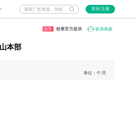
登录/注册
校果官方提供
联系商家
自营
子山本部
单位：个
/月
）