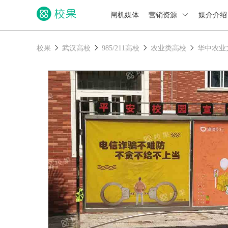
闸机媒体
营销资源
媒介介
校果
武汉高校
985/211高校
农业类高校
华中农业