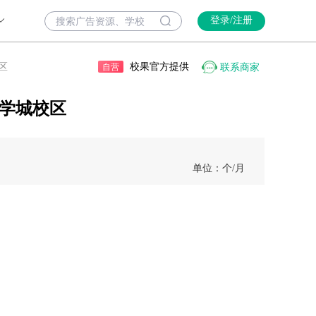
登录/注册
校果官方提供
区
联系商家
自营
大学城校区
单位：个
/月
）