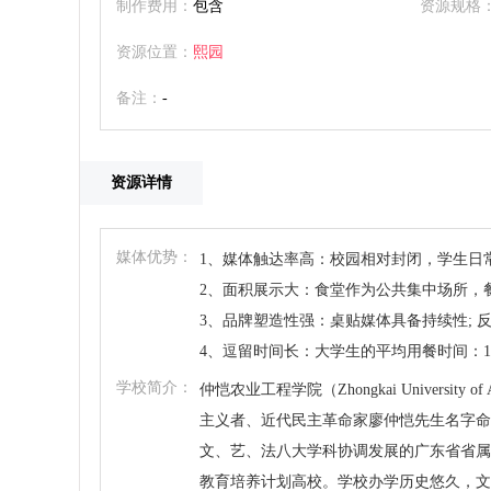
制作费用：
包含
资源规格
资源位置：
熙园
备注：
-
资源详情
媒体优势：
1、媒体触达率高：校园相对封闭，学生日常
2、面积展示大：食堂作为公共集中场所，
3、品牌塑造性强：桌贴媒体具备持续性; 反
4、逗留时间长：大学生的平均用餐时间：19.
学校简介：
仲恺农业工程学院（Zhongkai University o
主义者、近代民主革命家廖仲恺先生名字命
文、艺、法八大学科协调发展的广东省省属
教育培养计划高校。学校办学历史悠久，文