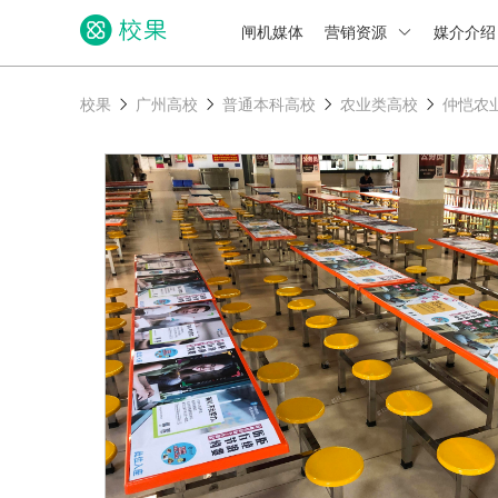
闸机媒体
营销资源
媒介介
校果
广州高校
普通本科高校
农业类高校
仲恺农