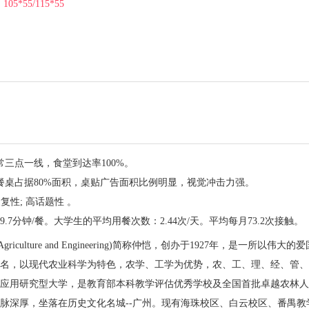
：
105*55/115*55
三点一线，食堂到达率100%。
餐桌占据80%面积，桌贴广告面积比例明显，视觉冲击力强。
复性; 高话题性 。
7分钟/餐。大学生的平均用餐次数：2.44次/天。平均每月73.2次接触。
f Agriculture and Engineering)简称仲恺，创办于1927年，是一所以伟大的
名，以现代农业科学为特色，农学、工学为优势，农、工、理、经、管、
应用研究型大学，是教育部本科教学评估优秀学校及全国首批卓越农林人
脉深厚，坐落在历史文化名城--广州。现有海珠校区、白云校区、番禺教