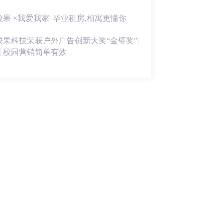
校果 ×我爱我家 |毕业租房,相寓更懂你
校果科技荣获户外广告创新大奖“金璧奖”|
让校园营销简单有效