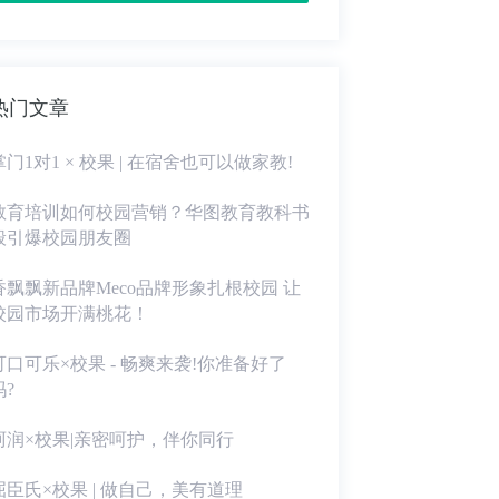
热门文章
掌门1对1 × 校果 | 在宿舍也可以做家教!
教育培训如何校园营销？华图教育教科书
般引爆校园朋友圈
香飘飘新品牌Meco品牌形象扎根校园 让
校园市场开满桃花！
可口可乐×校果 - 畅爽来袭!你准备好了
吗?
珂润×校果|亲密呵护，伴你同行
屈臣氏×校果 | 做自己，美有道理