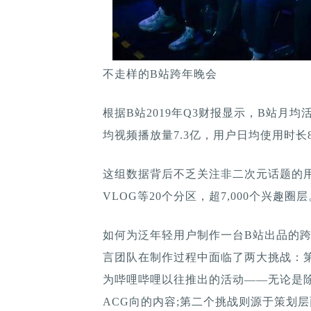
不走样的B站跨年晚会
根据B站2019年Q3财报显示，B站月均活
均视频播放量7.3亿，用户日均使用时长
这组数据背后不乏关注非二次元话题的
VLOG等20个分区，超7,000个兴趣圈层
如何为泛年轻用户制作一台B站出品的跨
言团队在制作过程中面临了两大挑战：
为哔哩哔哩以往推出的活动——无论是除
ACG向的内容;第二个挑战则源于策划