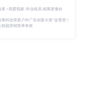
校果 ×我爱我家 |毕业租房,相寓更懂你
校果科技荣获户外广告创新大奖“金璧奖”|
让校园营销简单有效