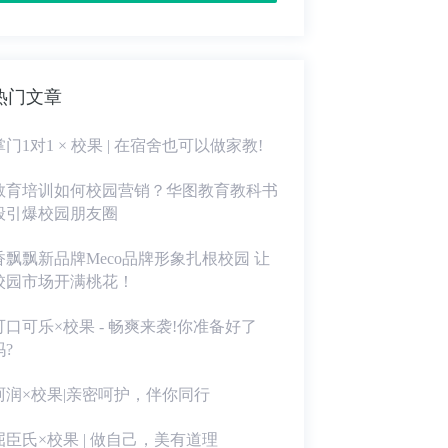
热门文章
掌门1对1 × 校果 | 在宿舍也可以做家教!
教育培训如何校园营销？华图教育教科书
般引爆校园朋友圈
香飘飘新品牌Meco品牌形象扎根校园 让
校园市场开满桃花！
可口可乐×校果 - 畅爽来袭!你准备好了
吗?
珂润×校果|亲密呵护，伴你同行
屈臣氏×校果 | 做自己，美有道理