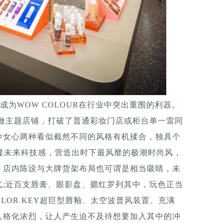
为WOW COLOUR在行业中突出重围的利器。
身定做主题店铺，打破了普通彩妆门店或柜台单一雷同
少女心两种看似截然不同的风格有机揉合，独具个
显未来科技感，营造出时下最风靡的极潮时尚风，
。店内陈设与大牌货架布局也可谓是相当吸睛，未
气;近百支唇膏、眼影盘、腮红罗列其中，玩色正当
LOR KEY超巨型唇釉、太空波普风装置、充满
人格化浓烈，让人产生迫不及待想要加入其中的冲