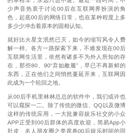
的单程车，永远只进不退。最近一段时间，不
少声音热衷于讨论00后在互联网界扮演的角
色，起底00后的网络日常，也在某种程度上多
多少少冲击着原本的固相认知。
就好比火星文泯然已灭，如今的缩写风令人费
解一样。各方一路探索下来，不难发现在00后
互联网生活里，依然有诸多不为外人所知的存
在，那些80、90“弃如敝履”，早已不再新鲜的
东西，正在他们之间悄然蔓延开来，互联网因
此成为一个轮回之地。
从00后手机里林林总总的软件中，我们或许也
可以窥探一二。除了传统的微信、QQ以及微博
这样的传统应用，一大批兼容娱乐社交的小众
APP正受到00后群体的高度欢迎，简易App小
肚皮、名人朋友圈之类席卷00后娱乐时间的同