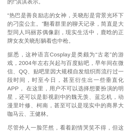
的!”淇淇表示。
“热巴是善良励志的女神，关晓彤是背景光环下
的刁蛮公主。”翻看群里的聊天记录，简直是大
型同人玛丽苏偶像剧，现实生活中，鹿晗的正
牌女友关晓彤躺着也中枪。
据悉，这种语言Cosplay是类颇为“古老”的游
戏，2004年左右兴起与百度贴吧，早年间在微
信、QQ、贴吧里因大规模自发组织而流行过一
段时间，时至今日，甚至衍生出一些垂直化
APP， 在这里，用户不可以选择想要扮演的明
星，还可以是影视剧中的魏无羡、蓝忘机，动
漫里叶修、柯南，甚至可以是现实中的商界大
咖马云、王健林。
尽管外人一脸茫然，看着剧情哭笑不得，但这