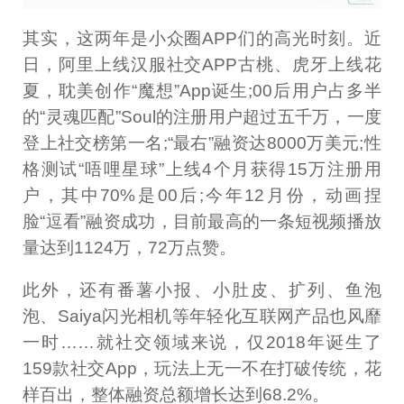
其实，这两年是小众圈APP们的高光时刻。近
日，阿里上线汉服社交APP古桃、虎牙上线花
夏，耽美创作“魔想”App诞生;00后用户占多半
的“灵魂匹配”Soul的注册用户超过五千万，一度
登上社交榜第一名;“最右”融资达8000万美元;性
格测试“唔哩星球”上线4个月获得15万注册用
户，其中70%是00后;今年12月份，动画捏
脸“逗看”融资成功，目前最高的一条短视频播放
量达到1124万，72万点赞。
此外，还有番薯小报、小肚皮、扩列、鱼泡
泡、Saiya闪光相机等年轻化互联网产品也风靡
一时……就社交领域来说，仅2018年诞生了
159款社交App，玩法上无一不在打破传统，花
样百出，整体融资总额增长达到68.2%。