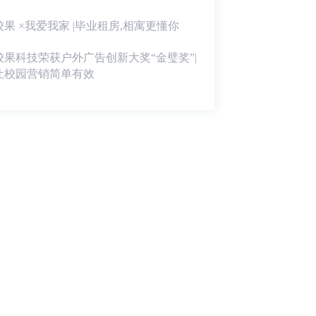
校果 ×我爱我家 |毕业租房,相寓更懂你
校果科技荣获户外广告创新大奖“金璧奖”|
让校园营销简单有效