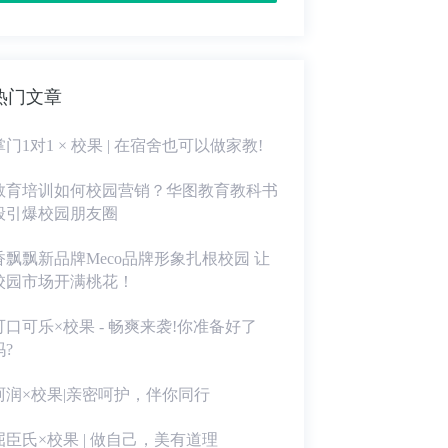
热门文章
掌门1对1 × 校果 | 在宿舍也可以做家教!
教育培训如何校园营销？华图教育教科书
般引爆校园朋友圈
香飘飘新品牌Meco品牌形象扎根校园 让
校园市场开满桃花！
可口可乐×校果 - 畅爽来袭!你准备好了
吗?
珂润×校果|亲密呵护，伴你同行
屈臣氏×校果 | 做自己，美有道理