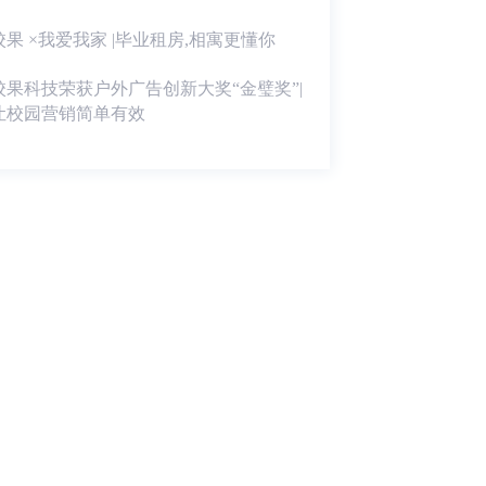
校果 ×我爱我家 |毕业租房,相寓更懂你
校果科技荣获户外广告创新大奖“金璧奖”|
让校园营销简单有效