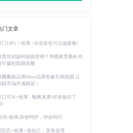
热门文章
掌门1对1 × 校果 | 在宿舍也可以做家教!
教育培训如何校园营销？华图教育教科书
般引爆校园朋友圈
香飘飘新品牌Meco品牌形象扎根校园 让
校园市场开满桃花！
可口可乐×校果 - 畅爽来袭!你准备好了
吗?
珂润×校果|亲密呵护，伴你同行
屈臣氏×校果 | 做自己，美有道理