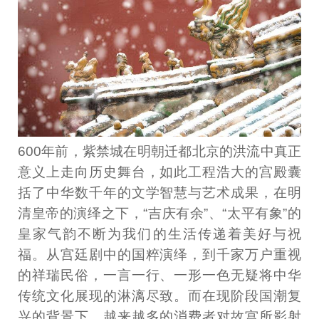
600年前，紫禁城在明朝迁都北京的洪流中真正
意义上走向历史舞台，如此工程浩大的宫殿囊
括了中华数千年的文学智慧与艺术成果，在明
清皇帝的演绎之下，“吉庆有余”、“太平有象”的
皇家气韵不断为我们的生活传递着美好与祝
福。从宫廷剧中的国粹演绎，到千家万户重视
的祥瑞民俗，一言一行、一形一色无疑将中华
传统文化展现的淋漓尽致。而在现阶段国潮复
兴的背景下，越来越多的消费者对故宫所影射