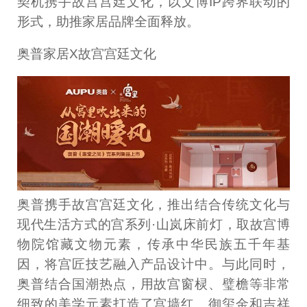
契机携手故宫宫廷文化，以文博IP跨界联动的
形式，助推家居品牌全面释放。
奥普家居X故宫宫廷文化
奥普携手故宫宫廷文化，推出结合传统文化与
现代生活方式的宫系列·山岚床前灯，取故宫博
物院馆藏文物元素，传承中华民族五千年基
因，将宫匠技艺融入产品设计中。与此同时，
奥普结合国潮热点，用故宫窗棂、璧檐等非常
细致的美学元素打造了宫墙红、御玺金和吉祥