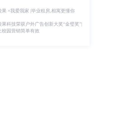
校果 ×我爱我家 |毕业租房,相寓更懂你
校果科技荣获户外广告创新大奖“金璧奖”|
让校园营销简单有效