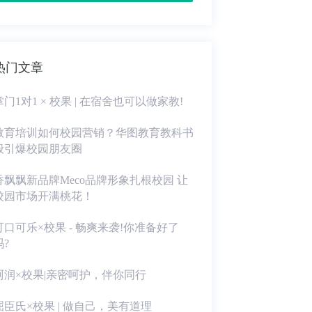
热门文章
掌门1对1 × 校果 | 在宿舍也可以做家教!
教育培训如何校园营销？华图教育教科书
般引爆校园朋友圈
香飘飘新品牌Meco品牌形象扎根校园 让
校园市场开满桃花！
可口可乐×校果 - 畅爽来袭!你准备好了
吗?
珂润×校果|亲密呵护，伴你同行
屈臣氏×校果 | 做自己，美有道理