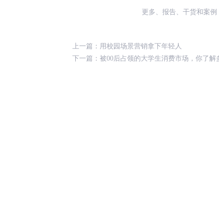
更多、报告、干货和案例
上一篇：
用校园场景营销拿下年轻人
下一篇：
被00后占领的大学生消费市场，你了解