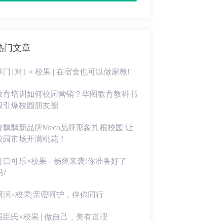
热门文章
掌门1对1 × 校果 | 在宿舍也可以做家教!
教育培训如何校园营销？华图教育教科书
般引爆校园朋友圈
香飘飘新品牌Meco品牌形象扎根校园 让
校园市场开满桃花！
可口可乐×校果 - 畅爽来袭!你准备好了
吗?
珂润×校果|亲密呵护，伴你同行
屈臣氏×校果 | 做自己，美有道理