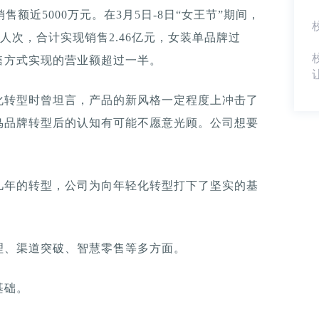
售额近5000万元。在3月5日-8日“女王节”期间，
万人次，合计实现销售2.46亿元，女装单品牌过
售方式实现的营业额超过一半。
化转型时曾坦言，产品的新风格一定程度上冲击了
鸟品牌转型后的认知有可能不愿意光顾。公司想要
几年的转型，公司为向年轻化转型打下了坚实的基
理、渠道突破、智慧零售等多方面。
基础。