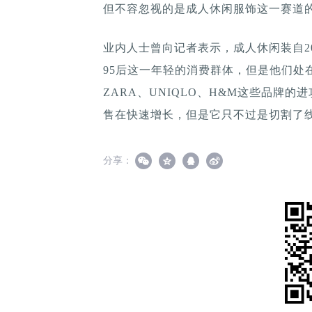
但不容忽视的是成人休闲服饰这一赛道
业内人士曾向记者表示，成人休闲装自2
95后这一年轻的消费群体，但是他们处
ZARA、UNIQLO、H&M这些品牌
售在快速增长，但是它只不过是切割了
分享：