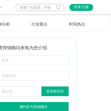
登录/注册
例分析
行业观点
时讯热点
请营销顾问来电为您介绍
发送验证码
预约官方营销顾问