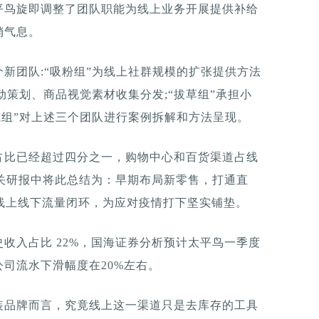
平鸟旋即调整了团队职能为线上业务开展提供补给
销气息。
新团队:“吸粉组”为线上社群规模的扩张提供方法
动策划、商品视觉素材收集分发;“拔草组”承担小
威组”对上述三个团队进行案例拆解和方法呈现。
占比已经超过四分之一，购物中心和百货渠道占线
相关研报中将此总结为：早期布局新零售，打通直
形成线上线下流量闭环，为应对疫情打下坚实铺垫。
收入占比 22%，国海证券分析预计太平鸟一季度
司流水下滑幅度在20%左右。
装品牌而言，究竟线上这一渠道只是去库存的工具