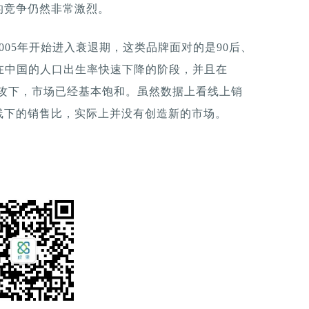
的竞争仍然非常激烈。
005年开始进入衰退期，这类品牌面对的是90后、
在中国的人口出生率快速下降的阶段，并且在
的进攻下，市场已经基本饱和。虽然数据上看线上销
线下的销售比，实际上并没有创造新的市场。