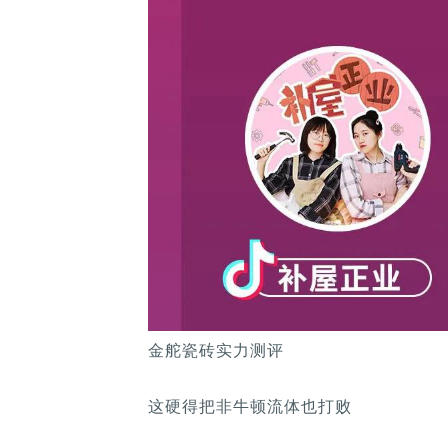
金舵瓷砖实力测评
这硬得把非牛顿流体也打败