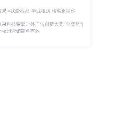
校果 ×我爱我家 |毕业租房,相寓更懂你
校果科技荣获户外广告创新大奖“金璧奖”|
让校园营销简单有效