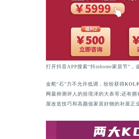
打开抖音APP搜索“抖inhome家居节
金舵“石”力不允许低调，纷纷获得
KOL
网最帅测评人的拾境泽的大表哥;还有拥有1
屋改造技巧和高颜值家居好物的补屋正