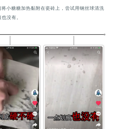
们将小糖糖加热黏附在瓷砖上，尝试用钢丝球清洗
痕也没有。