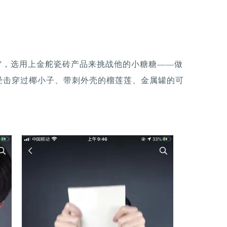
”，选用上金舵瓷砖产品来挑战他的小糖糖——做
经击穿过椰小子、带刺外壳的榴莲莲、金属罐的可