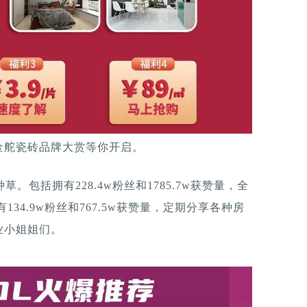
”，金舵瓷砖品牌大赏等你开启。
种草。包括拥有228.4w粉丝和1785.7w获赞量，全
34.9w粉丝和767.5w获赞量，定期分享各种房
业小姐姐们。