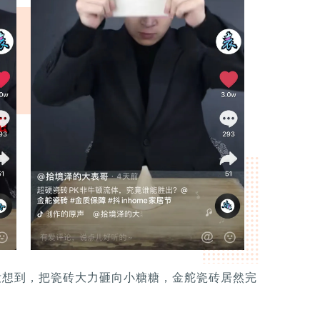
没想到，把瓷砖大力砸向小糖糖，金舵瓷砖居然完