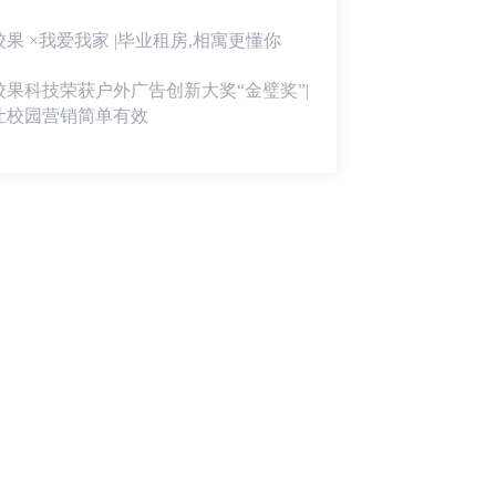
校果 ×我爱我家 |毕业租房,相寓更懂你
校果科技荣获户外广告创新大奖“金璧奖”|
让校园营销简单有效