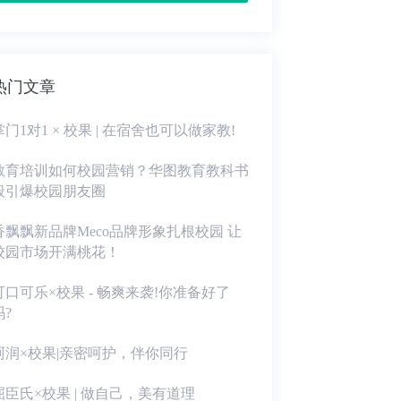
热门文章
掌门1对1 × 校果 | 在宿舍也可以做家教!
教育培训如何校园营销？华图教育教科书
般引爆校园朋友圈
香飘飘新品牌Meco品牌形象扎根校园 让
校园市场开满桃花！
可口可乐×校果 - 畅爽来袭!你准备好了
吗?
珂润×校果|亲密呵护，伴你同行
屈臣氏×校果 | 做自己，美有道理