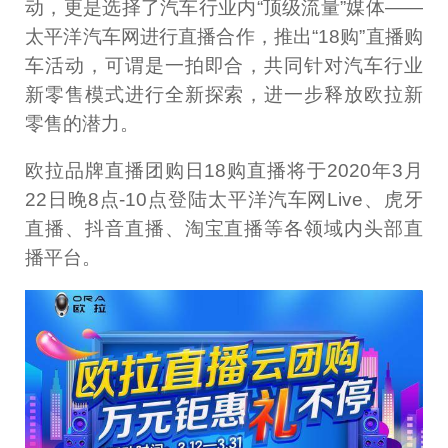
动，更是选择了汽车行业内“顶级流量”媒体——
太平洋汽车网进行直播合作，推出“18购”直播购
车活动，可谓是一拍即合，共同针对汽车行业
新零售模式进行全新探索，进一步释放欧拉新
零售的潜力。
欧拉品牌直播团购日18购直播将于2020年3月
22日晚8点-10点登陆太平洋汽车网Live、虎牙
直播、抖音直播、淘宝直播等各领域内头部直
播平台。