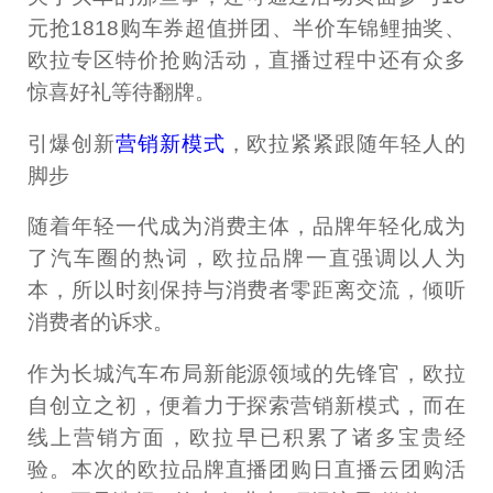
元抢1818购车券超值拼团、半价车锦鲤抽奖、
欧拉专区特价抢购活动，直播过程中还有众多
惊喜好礼等待翻牌。
引爆创新
营销新模式
，欧拉紧紧跟随年轻人的
脚步
随着年轻一代成为消费主体，品牌年轻化成为
了汽车圈的热词，欧拉品牌一直强调以人为
本，所以时刻保持与消费者零距离交流，倾听
消费者的诉求。
作为长城汽车布局新能源领域的先锋官，欧拉
自创立之初，便着力于探索营销新模式，而在
线上营销方面，欧拉早已积累了诸多宝贵经
验。本次的欧拉品牌直播团购日直播云团购活