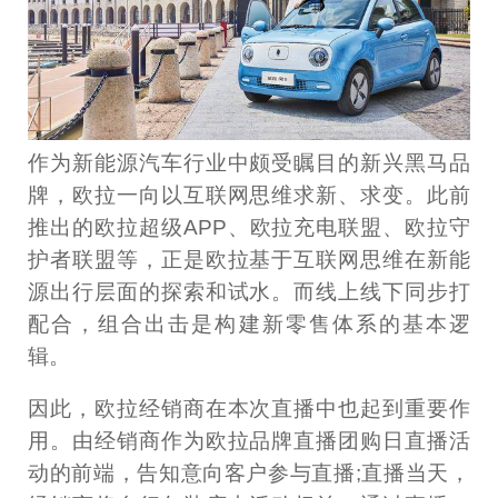
作为新能源汽车行业中颇受瞩目的新兴黑马品
牌，欧拉一向以互联网思维求新、求变。此前
推出的欧拉超级APP、欧拉充电联盟、欧拉守
护者联盟等，正是欧拉基于互联网思维在新能
源出行层面的探索和试水。而线上线下同步打
配合，组合出击是构建新零售体系的基本逻
辑。
因此，欧拉经销商在本次直播中也起到重要作
用。由经销商作为欧拉品牌直播团购日直播活
动的前端，告知意向客户参与直播;直播当天，