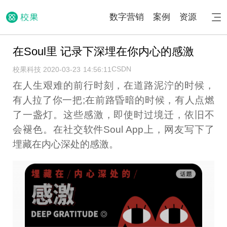
数字营销
案例
资源
在Soul里 记录下深埋在你内心的感激
CSDN
校果科技 2020-03-23 14:56:11
在人生艰难的前行时刻，在道路泥泞的时候，
有人拉了你一把;在前路昏暗的时候，有人点燃
了一盏灯。这些感激，即使时过境迁，依旧不
会褪色。在社交软件Soul App上，网友写下了
埋藏在内心深处的感激。