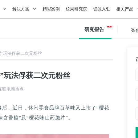
绍
解决方案
精彩案例
校果研究院
资源入驻
相关产品
研究报告
案
壁”玩法俘获二次元粉丝
”玩法俘获二次元粉丝
互联电商热点
序幕后，近日，休闲零食品牌百草味又上市了“樱花
味含香糖”及“樱花味山药脆片”。