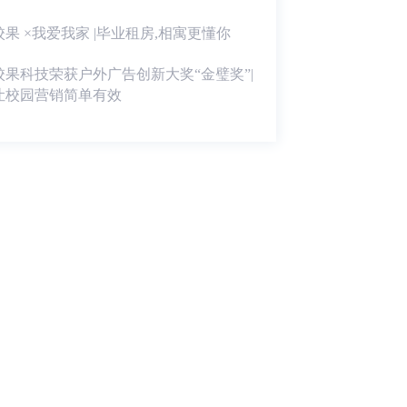
校果 ×我爱我家 |毕业租房,相寓更懂你
校果科技荣获户外广告创新大奖“金璧奖”|
让校园营销简单有效