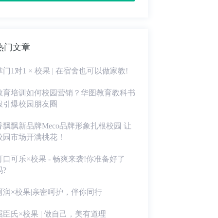
热门文章
掌门1对1 × 校果 | 在宿舍也可以做家教!
教育培训如何校园营销？华图教育教科书
般引爆校园朋友圈
香飘飘新品牌Meco品牌形象扎根校园 让
校园市场开满桃花！
可口可乐×校果 - 畅爽来袭!你准备好了
吗?
珂润×校果|亲密呵护，伴你同行
屈臣氏×校果 | 做自己，美有道理