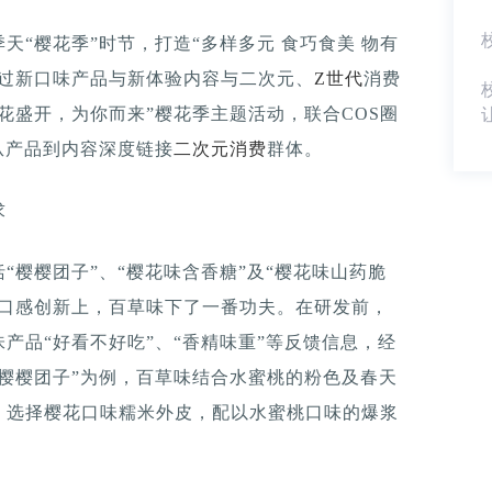
“樱花季”时节，打造“多样多元 食巧食美 物有
通过新口味产品与新体验内容与二次元、
Z世代
消费
花盛开，为你而来”樱花季主题活动，联合COS圈
从产品到内容深度链接
二次元消费
群体。
求
“樱樱团子”、“樱花味含香糖”及“樱花味山药脆
的口感创新上，百草味下了一番功夫。在研发前，
产品“好看不好吃”、“香精味重”等反馈信息，经
樱樱团子”为例，百草味结合水蜜桃的粉色及春天
，选择樱花口味糯米外皮，配以水蜜桃口味的爆浆