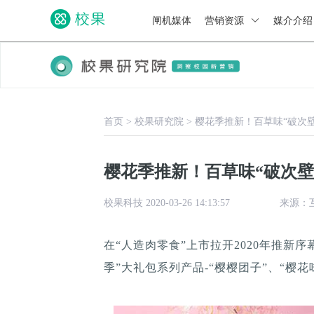
闸机媒体
营销资源
媒介介
首页
>
校果研究院
>
樱花季推新！百草味“破次
樱花季推新！百草味“破次壁
校果科技 2020-03-26 14:13:57
来源：
在“人造肉零食”上市拉开2020年推新
季”大礼包系列产品-“樱樱团子”、“樱花