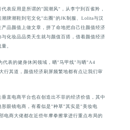
代表应用是所谓的"国潮风"，从李宁到百雀羚，
潮鞋到宅文化"出圈"的JK制服、Lolita与汉
在产品颜值上做文章，拼了命地把自己往颜值经济
饰与化妆品品类天生就与颜值百搭，借着颜值经济
流量。
为代表的健身休闲领域，晒"马甲线"与晒"A4
用大行其道，颜值经济刷屏频繁地都有点让我们审
关垂直电商平台也在创造出不菲的经济价值，其中
形眼镜电商，有看似是"种草"其实是"美妆电
头部电商大佬都在近些年摩拳擦掌进行重点布局的