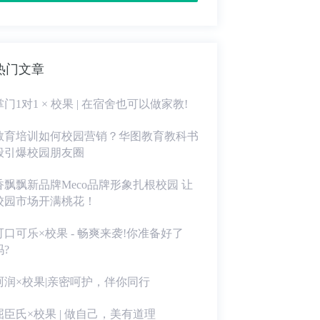
热门文章
掌门1对1 × 校果 | 在宿舍也可以做家教!
教育培训如何校园营销？华图教育教科书
般引爆校园朋友圈
香飘飘新品牌Meco品牌形象扎根校园 让
校园市场开满桃花！
可口可乐×校果 - 畅爽来袭!你准备好了
吗?
珂润×校果|亲密呵护，伴你同行
屈臣氏×校果 | 做自己，美有道理