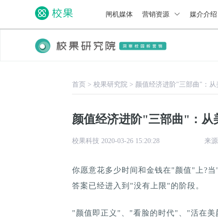
闸机媒体
营销资源
媒介介
首页
>
校果研究院
>
颜值经济进阶"三部曲"：从
颜值经济进阶"三部曲"：从
校果科技 2020-03-26 15:20:28
来源
你愿意花多少时间和金钱在"颜值"上?当
答案已经进入到"没有上限"的阶段。
"颜值即正义"、"看脸的时代"、"活在美颜