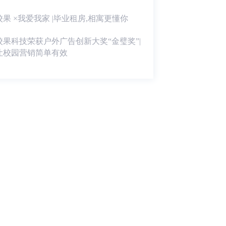
校果 ×我爱我家 |毕业租房,相寓更懂你
校果科技荣获户外广告创新大奖“金璧奖”|
让校园营销简单有效