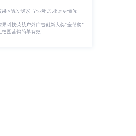
校果 ×我爱我家 |毕业租房,相寓更懂你
校果科技荣获户外广告创新大奖“金璧奖”|
让校园营销简单有效