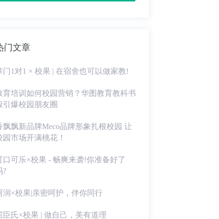
热门文章
掌门1对1 × 校果 | 在宿舍也可以做家教!
教育培训如何校园营销？华图教育教科书
般引爆校园朋友圈
香飘飘新品牌Meco品牌形象扎根校园 让
校园市场开满桃花！
可口可乐×校果 - 畅爽来袭!你准备好了
吗?
珂润×校果|亲密呵护，伴你同行
屈臣氏×校果 | 做自己，美有道理