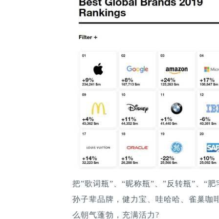
把”歌词瓶”、“昵称瓶”、”反转瓶”、“
孙子辈品牌，健力宝、哇哈哈、雀巢咖啡
么朝气蓬勃，充满活力?