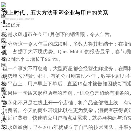
线上时代，五大方法重塑企业与用户的关系
校果科技 2020-04-02 14:21:11
晓程序观察
125亿元。
这是永辉超市在今年1月创下的销售额，令人乍舌。
在分析这一令人乍舌的成绩时，多数人将其归结于：在疫
的，占据了大环境优势。QuestMobile的报告显示，春
后2周比平日增长了96.4%。
但一个事实不可忽略，大型商超都会经营生鲜业务，在同
逆势增长?与此同时，有的公司则表现不佳，数字化能力不
点平台上，用户早上下单后，直至19点才被告知因缺货而
如果用一句话来形容两者的差别，“机会总是留给有准备的
数字化不只是在线上开一个店铺，将产品全部搬上线，有流
消费者。今天的商业环境比以往更为复杂，消费者获得资
贴近消费者，快速响应用户痛点及需求，就必须构建与消
以永辉举例，早在2015年就成立了自己的技术团队，并