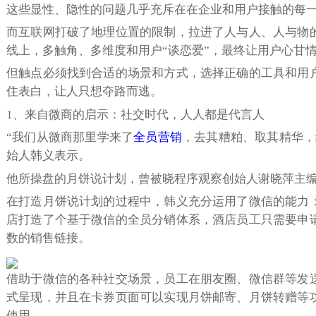
这些显性、隐性的问题几乎充斥在在企业和用户接触的每一
而互联网打破了地理位置的限制，拉进了人与人、人与物
线上，多触角、多维度和用户“谈恋爱”，最终让用户心甘情
但触点必须找到合适的场景和方式，选择正确的工具和用
住表白，让人只想夺路而逃。
1、来自微商的启示：社交时代，人人都是代言人
“我们从微商那里学来了
全员营销
，去其糟粕、取其精华，
始人韩义表示。
他所操盘的月饼说计划，曾被晓程序观察创始人谢晓萍主
在打造月饼说计划的过程中，韩义充分运用了微信的能力
店打造了个基于微信的全员分销体系，酒店员工只需要申
数的销售链接。
借助于微信的各种社交场景，员工在朋友圈、微信群等发
式呈现，并且在卡券页面可以实现月饼邮寄、月饼转赠等
使用。