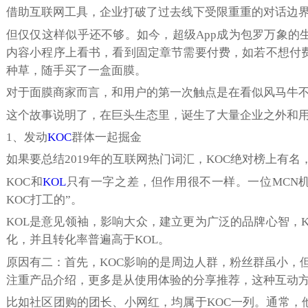
借助互联网工具，企业打破了过去线下受限重重的对话边界
但仅仅这样似乎还不够。如今，超级App成为包罗万象的
内容小程序上看书，看到固定章节需要付费，如若不想付费
种草，随手买了一盒面膜。
对于面膜商家而言，和用户的第一次触点是在看似风马牛
这个故事说明了，在巨头生态里，诞生了大量企业之外和
1、发动
KOC
群体一起掘金
如果要总结2019年的互联网热门词汇，KOC绝对榜上有名
KOC和
KOL
只有一字之差，但作用很不一样。一位MCN机构创始
KOC打工的”。
KOL是意见领袖，影响大众，建立更为广泛的品牌心智，
化，并且转化率普遍高于KOL。
原因有二：首先，KOC影响的是周边人群，粉丝群虽小，但
注重产品介绍，更多是从使用体验的分享推荐，这种互动
比如社区团购的团长、小网红，均属于KOC一列。通常，