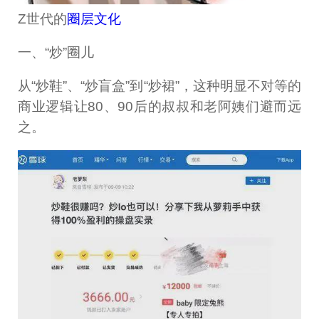
Z世代的
圈层文化
一、“炒”圈儿
从“炒鞋”、“炒盲盒”到“炒裙”，这种明显不对等的
商业逻辑让80、90后的叔叔和老阿姨们避而远
之。