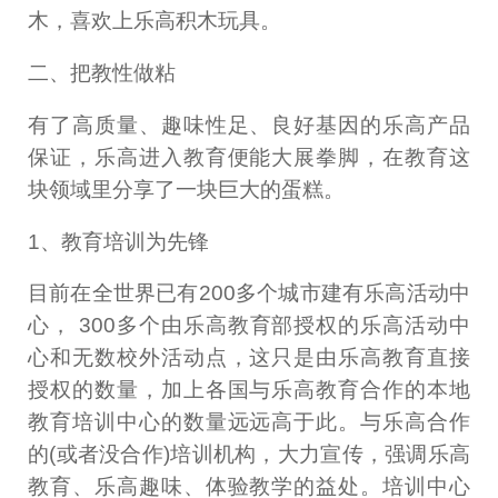
木，喜欢上乐高积木玩具。
二、把教性做粘
有了高质量、趣味性足、良好基因的乐高产品
保证，乐高进入教育便能大展拳脚，在教育这
块领域里分享了一块巨大的蛋糕。
1、教育培训为先锋
目前在全世界已有200多个城市建有乐高活动中
心， 300多个由乐高教育部授权的乐高活动中
心和无数校外活动点，这只是由乐高教育直接
授权的数量，加上各国与乐高教育合作的本地
教育培训中心的数量远远高于此。与乐高合作
的(或者没合作)培训机构，大力宣传，强调乐高
教育、乐高趣味、体验教学的益处。培训中心