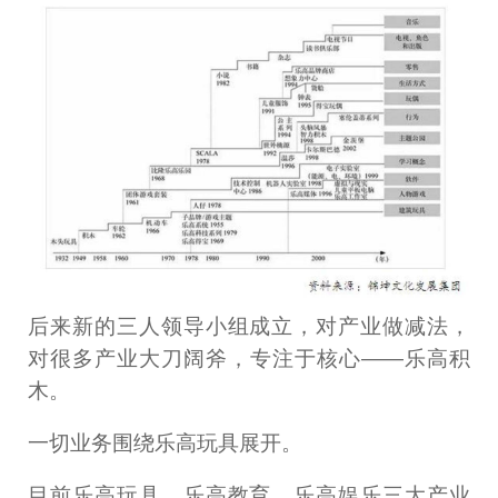
后来新的三人领导小组成立，对产业做减法，
对很多产业大刀阔斧，专注于核心——乐高积
木。
一切业务围绕乐高玩具展开。
目前乐高玩具、乐高教育、乐高娱乐三大产业