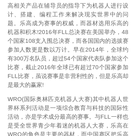
高相关产品在辅导员的指导下为机器人进行设
计、搭建、编程工作来解决现实世界中的问
题。乐高成为赛事的权威，而器材选用乐高的
机器和积木!2016年FLL总决赛在美国举办，48
个国家108支入围总决赛，而各国国内的选拔赛
参加人数更是数以万计。早在2014年，全球约
有300万名队员，超过54个国家代表队参加这个
比赛，截止2016年全球已有超过70个国家参加
FLL比赛，虽说赛事是非营利性的，但是乐高却
是最大的赢家!
WRO(国际奥林匹克机器人大赛)其中机器人世
界杯系列活动是一项综合教育与科技的国际性
活动，亦是学术成分最高的赛事。与FLL一样也
是受全世界青少年着迷的机器人大赛，乐高在
WRO的角色是主要的器材，而中国赛区把乐高