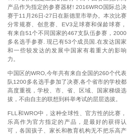
产品作为指定的参赛器材! 2016WRO国际总决
赛于11月26日-27日在新德里市举办。本次比赛
分常规赛、创意赛、EV3足球赛和保龄球赛，
有来自51个不同国家的467支队伍参赛，2000
多名选手参赛. 现已有53个成员国.在发达国家
和一些较发达的发展中国家有着重大的影响
力。
中国区的WRO,今年共有来自全国的260个代表
队1200多名选手参加了决赛,各个省市的学校都
高度重视，学校、市、省、区域、国家梯级选
拔，不由自主的联想到科举考试的层层选拔。
FLL和WRO中，这种全球性、官方性的比赛，
乐高作为官方指定的产品，是最好的获得认
可，各国孩子、家长和教育机构无不把乐高产