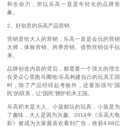
和生命力，所以乐高一直是年轻化的品牌形
象。
2、好创意的乐高产品营销
营销是给大人的营销，乐高一直是会玩的营销
大师，体验营销、跨界营销、借势营销信手拈
来。
品牌创造内容的背后，都需要一个强大的理念
在受众心里跑马圈地!乐高构建自己的玩具王国
时，除了产品经得起考验外，还要加强与“国
民”的联系，让“国民”拥护积木王国。
乐高积木是大人、小孩都玩的玩具，小孩是为
了趣味，大人是因为兴趣。2014年《乐高大电
影》被成为大家最喜欢看到广告，收获4.68亿