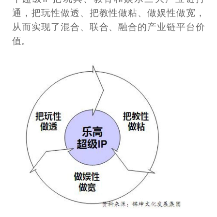
通，把玩性做透、把教性做粘、做娱性做宽，
从而实现了混合、联合、融合的产业链平台价
值。