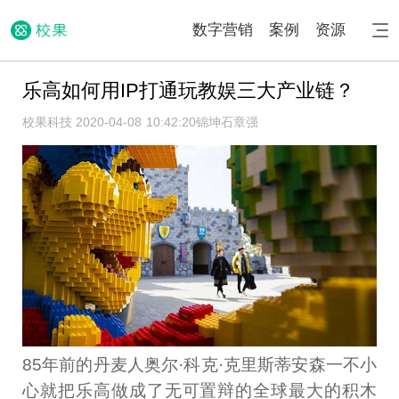
数字营销
案例
资源
乐高如何用IP打通玩教娱三大产业链？
校果科技 2020-04-08 10:42:20
锦坤石章强
85年前的丹麦人奥尔·科克·克里斯蒂安森一不小
心就把乐高做成了无可置辩的全球最大的积木