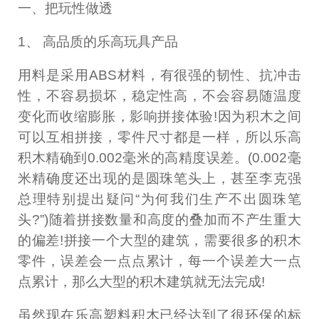
一、把玩性做透
1、 高品质的乐高玩具产品
用料是采用ABS材料，有很强的韧性、抗冲击
性，不容易损坏，稳定性高，不会容易随温度
变化而收缩膨胀，影响拼接体验!因为积木之间
可以互相拼接，零件尺寸都是一样，所以乐高
积木精确到0.002毫米的高精度误差。(0.002毫
米精确度还出现的是圆珠笔头上，甚至李克强
总理特别提出疑问“为何我们生产不出圆珠笔
头?”)随着拼接数量和高度的叠加而不产生重大
的偏差!拼接一个大型的建筑，需要很多的积木
零件，误差会一点点累计，每一个误差大一点
点累计，那么大型的积木建筑就无法完成!
虽然现在乐高塑料积木已经达到了很环保的标