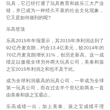
玩具，它已经打通了玩具教育和娱乐三大产业
链，并已成为一种经久不衰的社会文化现象，
它又是如何做到的呢?
乐高登顶
乐高2015年年报显示，其2015年净利润达到了
92亿丹麦克朗，约合13.4亿美元，较2014年的
70亿丹麦克朗增长31%，创历史新高。这一成
绩足以傲视全球另外两大玩具公司，美泰和孩
之宝2015年利润之和也不及于此。
成为全球利润最高的玩具公司，一举成为全球
第一玩具公司，而在过去半个世纪前两名一直
由美泰和孩之宝霸占。
乐高成绩一出，加上美泰、孩之宝成绩不理