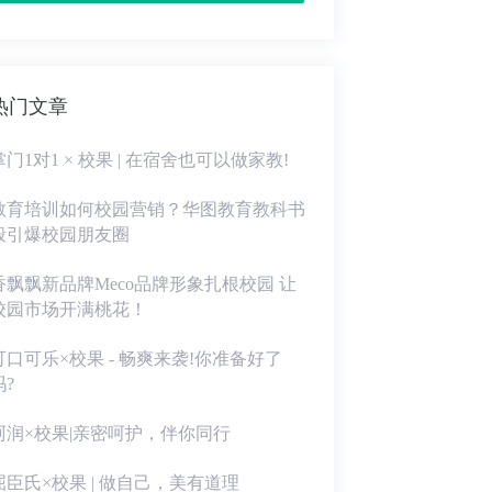
热门文章
掌门1对1 × 校果 | 在宿舍也可以做家教!
教育培训如何校园营销？华图教育教科书
般引爆校园朋友圈
香飘飘新品牌Meco品牌形象扎根校园 让
校园市场开满桃花！
可口可乐×校果 - 畅爽来袭!你准备好了
吗?
珂润×校果|亲密呵护，伴你同行
屈臣氏×校果 | 做自己，美有道理