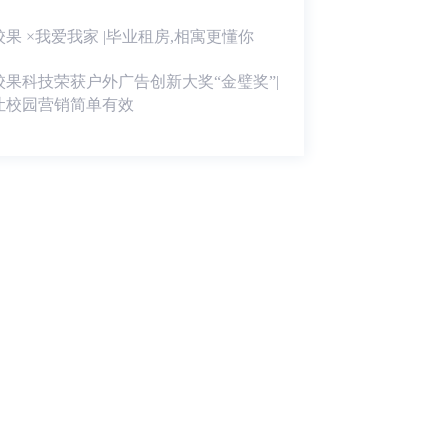
校果 ×我爱我家 |毕业租房,相寓更懂你
校果科技荣获户外广告创新大奖“金璧奖”|
让校园营销简单有效