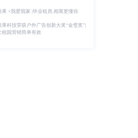
校果 ×我爱我家 |毕业租房,相寓更懂你
校果科技荣获户外广告创新大奖“金璧奖”|
让校园营销简单有效