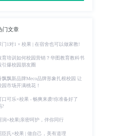
热门文章
掌门1对1 × 校果 | 在宿舍也可以做家教!
教育培训如何校园营销？华图教育教科书
般引爆校园朋友圈
香飘飘新品牌Meco品牌形象扎根校园 让
校园市场开满桃花！
可口可乐×校果 - 畅爽来袭!你准备好了
吗?
珂润×校果|亲密呵护，伴你同行
屈臣氏×校果 | 做自己，美有道理