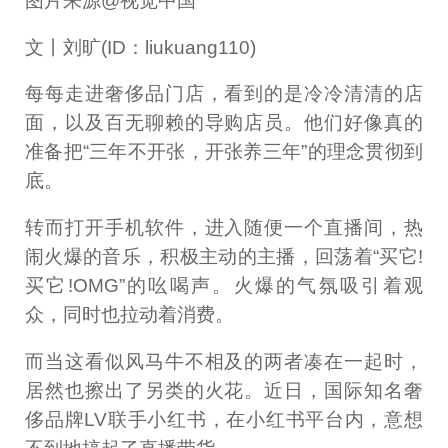
图片来源@视觉中国
文丨刘旷(ID：liukuang110)
每每走进奢侈品门店，看到的是冷冷清清的店
面，以及百无聊赖的导购店员。他们好像真的
准备把“三年不开张，开张养三年”的理念贯彻到
底。
转而打开手机软件，进入随便一个直播间，热
闹火爆的音乐，积极主动的主播，回荡着“买它!
买它!OMG”的吆喝声。火爆的气氛吸引着观
众，同时也拉动着消费。
而当这看似风马牛不相及的两者凑在一起时，
居然也擦出了另类的火花。近日，国际知名奢
侈品牌LV联手小红书，在小红书平台内，意想