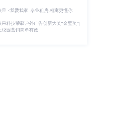
校果 ×我爱我家 |毕业租房,相寓更懂你
校果科技荣获户外广告创新大奖“金璧奖”|
让校园营销简单有效