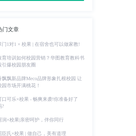
热门文章
掌门1对1 × 校果 | 在宿舍也可以做家教!
教育培训如何校园营销？华图教育教科书
般引爆校园朋友圈
香飘飘新品牌Meco品牌形象扎根校园 让
校园市场开满桃花！
可口可乐×校果 - 畅爽来袭!你准备好了
吗?
珂润×校果|亲密呵护，伴你同行
屈臣氏×校果 | 做自己，美有道理