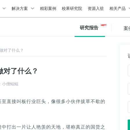
绍
解决方案
精彩案例
校果研究院
资源入驻
相关产品
研究报告
案
做对了什么？
做对了什么？
：小僧鲲鲲
甚至直接叫板行业巨头，像很多小伙伴拔草不歇的
缝中打出一片让人艳羡的天地，堪称真正的国货之