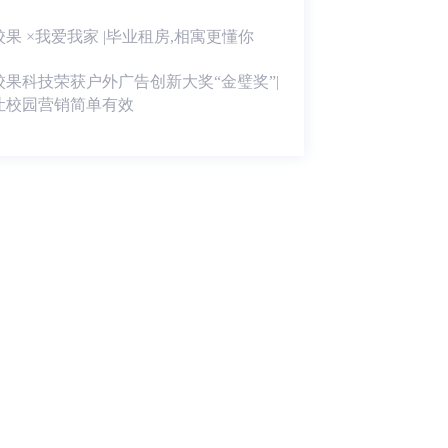
校果 ×我爱我家 |毕业租房,相寓更懂你
校果科技荣获户外广告创新大奖“金璧奖”|
让校园营销简单有效