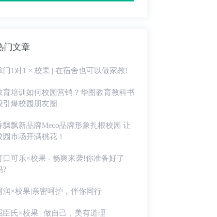
热门文章
掌门1对1 × 校果 | 在宿舍也可以做家教!
教育培训如何校园营销？华图教育教科书
般引爆校园朋友圈
香飘飘新品牌Meco品牌形象扎根校园 让
校园市场开满桃花！
可口可乐×校果 - 畅爽来袭!你准备好了
吗?
珂润×校果|亲密呵护，伴你同行
屈臣氏×校果 | 做自己，美有道理