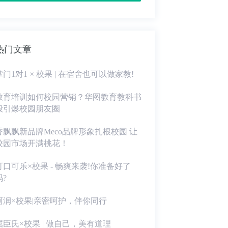
热门文章
掌门1对1 × 校果 | 在宿舍也可以做家教!
教育培训如何校园营销？华图教育教科书
般引爆校园朋友圈
香飘飘新品牌Meco品牌形象扎根校园 让
校园市场开满桃花！
可口可乐×校果 - 畅爽来袭!你准备好了
吗?
珂润×校果|亲密呵护，伴你同行
屈臣氏×校果 | 做自己，美有道理