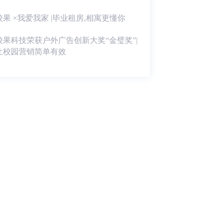
校果 ×我爱我家 |毕业租房,相寓更懂你
校果科技荣获户外广告创新大奖“金璧奖”|
让校园营销简单有效