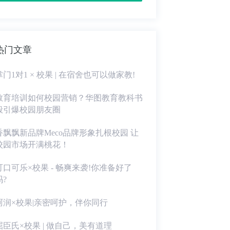
热门文章
掌门1对1 × 校果 | 在宿舍也可以做家教!
教育培训如何校园营销？华图教育教科书
般引爆校园朋友圈
香飘飘新品牌Meco品牌形象扎根校园 让
校园市场开满桃花！
可口可乐×校果 - 畅爽来袭!你准备好了
吗?
珂润×校果|亲密呵护，伴你同行
屈臣氏×校果 | 做自己，美有道理