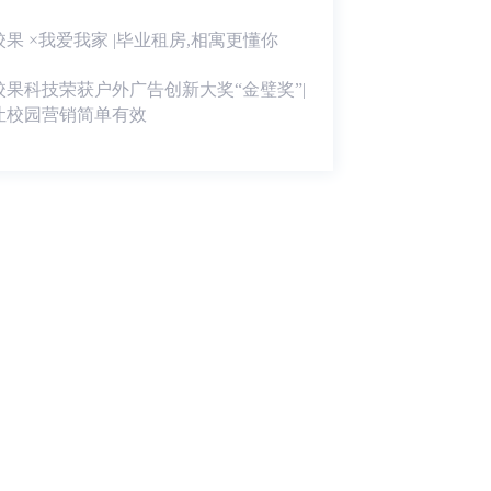
校果 ×我爱我家 |毕业租房,相寓更懂你
校果科技荣获户外广告创新大奖“金璧奖”|
让校园营销简单有效