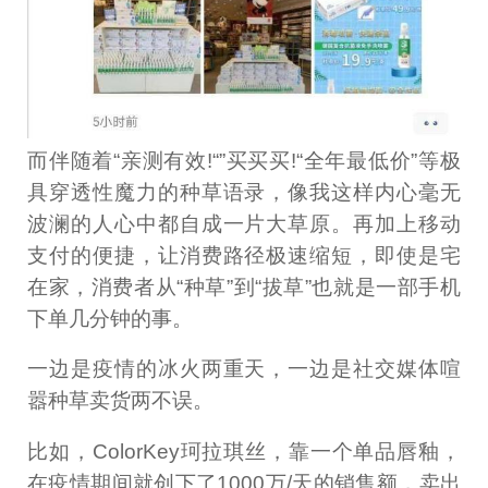
而伴随着“亲测有效!“”买买买!“全年最低价”等极
具穿透性魔力的种草语录，像我这样内心毫无
波澜的人心中都自成一片大草原。再加上移动
支付的便捷，让消费路径极速缩短，即使是宅
在家，消费者从“种草”到“拔草”也就是一部手机
下单几分钟的事。
一边是疫情的冰火两重天，一边是社交媒体喧
嚣种草卖货两不误。
比如，ColorKey珂拉琪丝，靠一个单品唇釉，
在疫情期间就创下了1000万/天的销售额，卖出