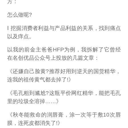
方：
怎么做呢?
Ⅰ 挖掘消费者利益与产品利益的关系，找到痛点
以及痒点。
以我的前金主爸爸HFP为例，我拆解了它曾经
在名创优品公众号上投放的几篇文章：
《还嫌自己脸黄?推荐好用到逆天的国货精华，
连我的祖传黄气都去掉了!》
《毛孔粗到尴尬?这瓶平价网红精华，能把毛孔
里的垃圾全溶掉……》
《秋冬能救命的润唇膏，涂一次等于敷10次唇
膜，连死皮都消失了!》