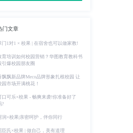
热门文章
掌门1对1 × 校果 | 在宿舍也可以做家教!
教育培训如何校园营销？华图教育教科书
般引爆校园朋友圈
香飘飘新品牌Meco品牌形象扎根校园 让
校园市场开满桃花！
可口可乐×校果 - 畅爽来袭!你准备好了
吗?
珂润×校果|亲密呵护，伴你同行
屈臣氏×校果 | 做自己，美有道理