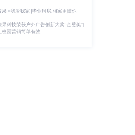
校果 ×我爱我家 |毕业租房,相寓更懂你
校果科技荣获户外广告创新大奖“金璧奖”|
让校园营销简单有效