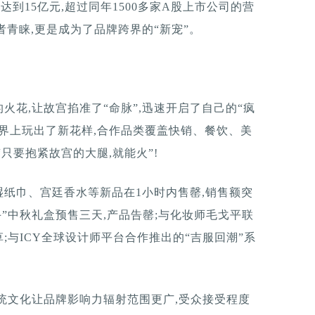
经达到15亿元,超过同年1500多家A股上市公司的营
者青睐,更是成为了品牌跨界的“新宠”。
花,让故宫掐准了“命脉”,迅速开启了自己的“疯
界上玩出了新花样,合作品类覆盖快销、餐饮、美
只要抱紧故宫的大腿,就能火”!
纸巾、宫廷香水等新品在1小时内售罄,销售额突
手”中秋礼盒预售三天,产品告罄;与化妆师毛戈平联
;与ICY全球设计师平台合作推出的“吉服回潮”系
统文化让品牌影响力辐射范围更广,受众接受程度