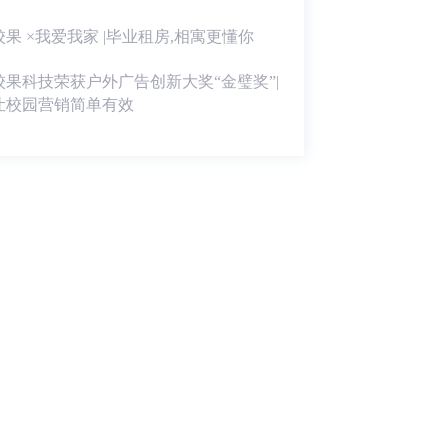
校果 ×我爱我家 |毕业租房,相寓更懂你
校果科技荣获户外广告创新大奖“金璧奖”|
让校园营销简单有效