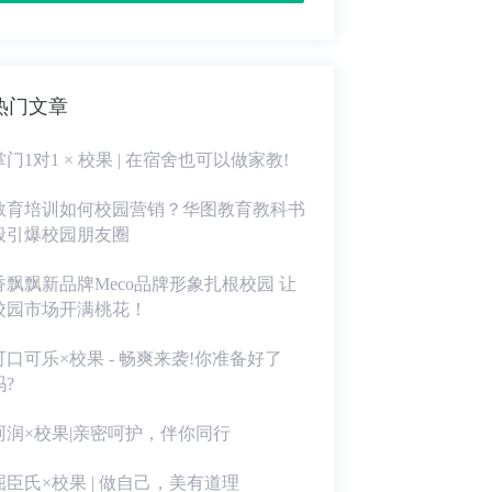
热门文章
掌门1对1 × 校果 | 在宿舍也可以做家教!
教育培训如何校园营销？华图教育教科书
般引爆校园朋友圈
香飘飘新品牌Meco品牌形象扎根校园 让
校园市场开满桃花！
可口可乐×校果 - 畅爽来袭!你准备好了
吗?
珂润×校果|亲密呵护，伴你同行
屈臣氏×校果 | 做自己，美有道理