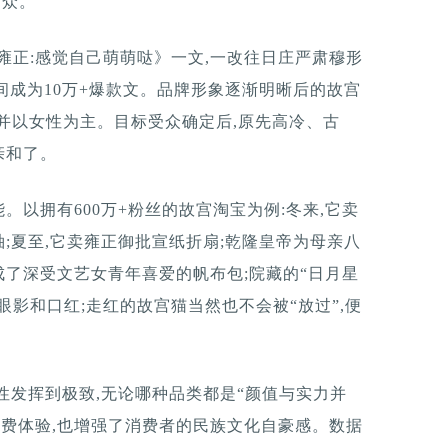
受众。
《雍正:感觉自己萌萌哒》一文,一改往日庄严肃穆形
间成为10万+爆款文。品牌形象逐渐明晰后的故宫
,并以女性为主。目标受众确定后,原先高冷、古
亲和了。
以拥有600万+粉丝的故宫淘宝为例:冬来,它卖
;夏至,它卖雍正御批宣纸折扇;乾隆皇帝为母亲八
了深受文艺女青年喜爱的帆布包;院藏的“日月星
眼影和口红;走红的故宫猫当然也不会被“放过”,便
性发挥到极致,无论哪种品类都是“颜值与实力并
消费体验,也增强了消费者的民族文化自豪感。数据