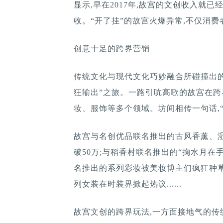
显示,早在2017年,故宫的文创收入就已
收。“开了挂”的故宫火爆异常,不仅消费
创意十足的跨界营销
传统文化与现代文化巧妙融合所碰撞出的火
狂输出”之旅。一路引吭高歌的故宫在跨
妆、服饰等多个领域。坊间相传一句话,“
故宫与名创优品联名推出的古风香薰、湿
破50万;与稻香村联名推出的“掬水月在
名推出的系列彩妆被美妆博主们疯狂种草
列女装在时装界掀起热议......
故宫文创的跨界玩法,一方面接地气的传