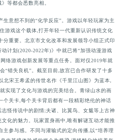
城》等都会悉数亮相。
产生意想不到的“化学反应”。游戏以年轻玩家为主
抓住游戏这个载体,打开年轻一代重新认识传统文化
趣十分重要。北京市文化改革和发展领导小组正式印
划(2020-2022年)》中就已将“加强动漫游戏
网络游戏创新发展等重点任务。面对仅2019年就
不会“错失良机”。截至目前,故宫已合作研发了十多
物院以北宋王希孟的传世名作《千里江山图》为蓝本,
,就实现了文化与游戏的完美结合。青绿山水的画
一个关卡,每个关卡背后都有一段精彩绝伦的神话
话志怪传说中的剧情;夫诸、比翼鸟、女魃等上古神
统文化的魅力。玩家置身画中,唯有解谜互动才能推
自主参与感。不同与灌输式的定向传播,以“培养理