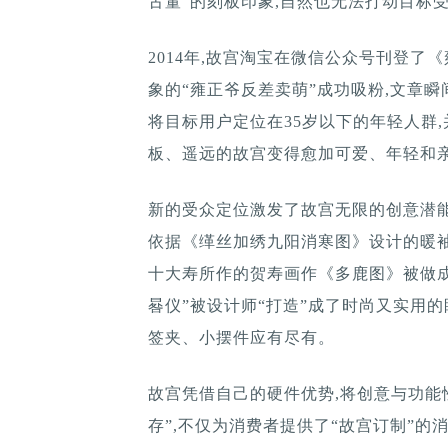
古董”的刻板印象,自然也无法打动目标
2014年,故宫淘宝在微信公众号刊登了
象的“雍正爷反差卖萌”成功吸粉,文章瞬
将目标用户定位在35岁以下的年轻人群
板、遥远的故宫变得愈加可爱、年轻和
新的受众定位激发了故宫无限的创意潜能。
依据《缂丝加绣九阳消寒图》设计的暖袖
十大寿所作的贺寿画作《多鹿图》被做成
晷仪”被设计师“打造”成了时尚又实用的
签夹、小摆件应有尽有。
故宫凭借自己的硬件优势,将创意与功能
存”,不仅为消费者提供了“故宫订制”的