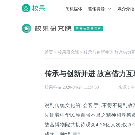
闸机媒体
营销资源
媒介介
首页
>
校果研究院
>
传承与创新并进 故宫借力
传承与创新并进 故宫借力
校果科技 2020-04-24 11:34:50
来源：中
说到传统文化的“会客厅”,不得不提到
见证着中华民族自强不息之精神和厚德载物
故宫博物院共接待观众4.56亿人次;仅2
成为一种“刚需”。