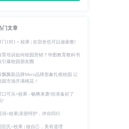
热门文章
掌门1对1 × 校果 | 在宿舍也可以做家教!
教育培训如何校园营销？华图教育教科书
般引爆校园朋友圈
香飘飘新品牌Meco品牌形象扎根校园 让
校园市场开满桃花！
可口可乐×校果 - 畅爽来袭!你准备好了
吗?
珂润×校果|亲密呵护，伴你同行
屈臣氏×校果 | 做自己，美有道理