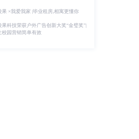
校果 ×我爱我家 |毕业租房,相寓更懂你
校果科技荣获户外广告创新大奖“金璧奖”|
让校园营销简单有效