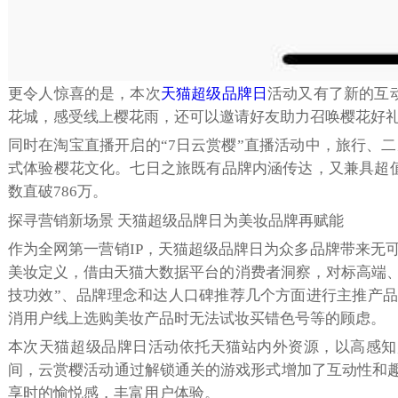
更令人惊喜的是，本次
天猫超级品牌日
活动又有了新的互
花城，感受线上樱花雨，还可以邀请好友助力召唤樱花好
同时在淘宝直播开启的“7日云赏樱”直播活动中，旅行、
式体验樱花文化。七日之旅既有品牌内涵传达，又兼具超
数直破786万。
探寻营销新场景 天猫超级品牌日为美妆品牌再赋能
作为全网第一营销IP，天猫超级品牌日为众多品牌带来无可
美妆定义，借由天猫大数据平台的消费者洞察，对标高端、
技功效”、品牌理念和达人口碑推荐几个方面进行主推产品
消用户线上选购美妆产品时无法试妆买错色号等的顾虑。
本次天猫超级品牌日活动依托天猫站内外资源，以高感知
间，云赏樱活动通过解锁通关的游戏形式增加了互动性和趣
享时的愉悦感，丰富用户体验。