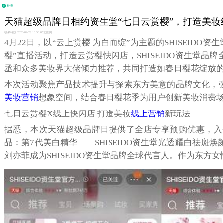
天猫超级品牌日相约资生堂“七日云赏樱”，打造美妆
校果科技 2020-04-28 10:50:05
北国网
4月22日，以“云上赏樱 为白而绽”为主题的SHISEID
樱”直播活动，打造云赏樱快闪店，SHISEIDO资生堂
丞和众多美妆界大佬倾力推荐，共同打造如春日樱花绽放
本次活动聚焦产品技术提升与探索东方美意的品牌文化，
美妆营销
想象空间，结合春日樱花季为用户创新美妆消费
七日云赏樱X线上快闪店 打造美妆
线上营销
新玩法
据悉，本次天猫超级品牌日提供了全店专享预购优惠，入
品：第7代美白精华——SHISEIDO资生堂光透耀白祛斑焕颜
刘亦菲成为SHISEIDO资生堂品牌全球代言人。作为东