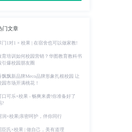
热门文章
掌门1对1 × 校果 | 在宿舍也可以做家教!
教育培训如何校园营销？华图教育教科书
般引爆校园朋友圈
香飘飘新品牌Meco品牌形象扎根校园 让
校园市场开满桃花！
可口可乐×校果 - 畅爽来袭!你准备好了
吗?
珂润×校果|亲密呵护，伴你同行
屈臣氏×校果 | 做自己，美有道理