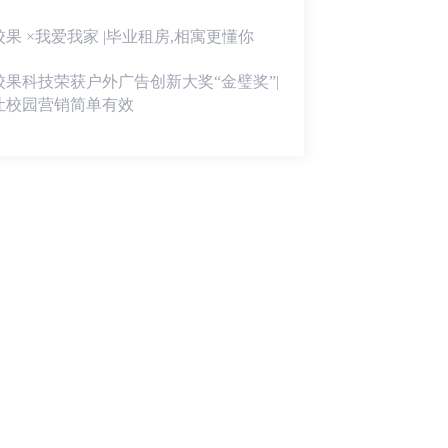
校果 ×我爱我家 |毕业租房,相寓更懂你
校果科技荣获户外广告创新大奖“金璧奖”|
让校园营销简单有效